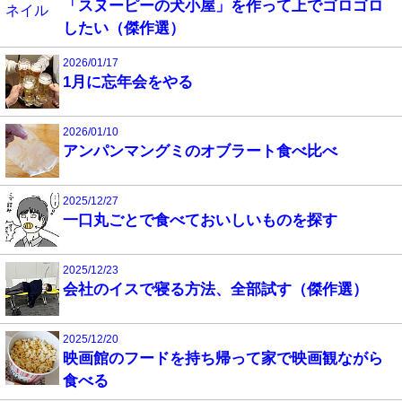
「スヌーピーの犬小屋」を作って上でゴロゴロ
したい（傑作選）
2026/01/17
1月に忘年会をやる
2026/01/10
アンパンマングミのオブラート食べ比べ
2025/12/27
一口丸ごとで食べておいしいものを探す
2025/12/23
会社のイスで寝る方法、全部試す（傑作選）
2025/12/20
映画館のフードを持ち帰って家で映画観ながら
食べる