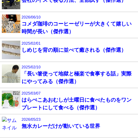
会社のイスで寝る方法、全部試す（傑作選）
2026/06/10
コメダ珈琲のコーヒーゼリーが大きくて嬉しい
時間が長い（傑作選）
2025/02/01
しめじを背の順に並べて癒される（傑作選）
2025/02/10
「長い箸使って地獄と極楽で食事する話」実際
にやってみる（傑作選）
2025/03/07
はらぺこあおむしが土曜日に食べたものをワン
プレートにして食べる（傑作選）
2026/05/23
無水カレーだけが動いている世界