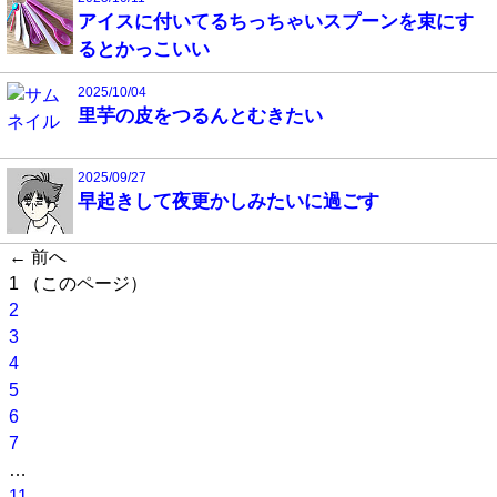
アイスに付いてるちっちゃいスプーンを束にす
るとかっこいい
2025/10/04
里芋の皮をつるんとむきたい
2025/09/27
早起きして夜更かしみたいに過ごす
← 前へ
1
（このページ）
2
3
4
5
6
7
…
11