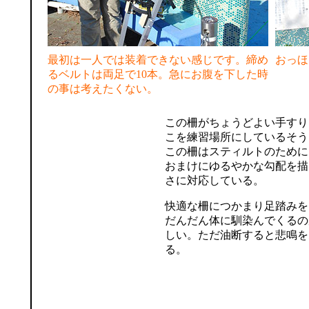
最初は一人では装着できない感じです。締め
おっほ
るベルトは両足で10本。急にお腹を下した時
の事は考えたくない。
この柵がちょうどよい手すり
こを練習場所にしているそう
この柵はスティルトのために
おまけにゆるやかな勾配を描
さに対応している。
快適な柵につかまり足踏みを
だんだん体に馴染んでくるの
しい。ただ油断すると悲鳴を
る。