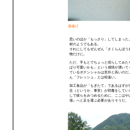
唐揚げ
思いのほか「もっさり」してしまった
材のようでもある。
それにしてもぜんぜん「さくらんぼう
物だけに。
ただ、手もとでちょっと揺らしてみた
ぱり可愛いかも」という感情が湧いて
ているポテンシャルは意外と高いのだ
ん「フレッシュ」とは程遠い。
加工食品が「もぎたて」であるはずが
念（というか、事実）が邪魔をしてい
しで彼らをみつめるために、ここはや
場』へと足を運ぶ必要がありそうだ。