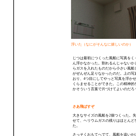
浮いた（なにがそんなに嬉しいのか）
じつは最初につくった風船に写真をく
ん浮かなかった。割れるんじゃないか
らガスを入れたものだから小さい風船
がぜんぜん足りなかったのだ。上の写
おり、4つ目にしてやっと写真を浮か
くらませることができた。この精神的
かそういう言葉で片づけてよいのだろ
さあ飛ばすぞ
大きなサイズの風船を2個つくった。
せて、ヘリウムガスの残りはほとんど
た。
さっそくおもてへでて、風船を追いか