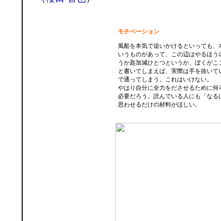
モチベーション
風船を本気で追いかけるといっても、
いうものがあって、この辺はやるほう
うか匙加減ひとつというか、ぼくがこ
と書いてしまえば、実際は手を抜いて
で通ってしまう。これはいけない。
やはり自分に全力をださせるために何
必要だろう。読んでいる人にも「なる
思わせるだけの材料がほしい。