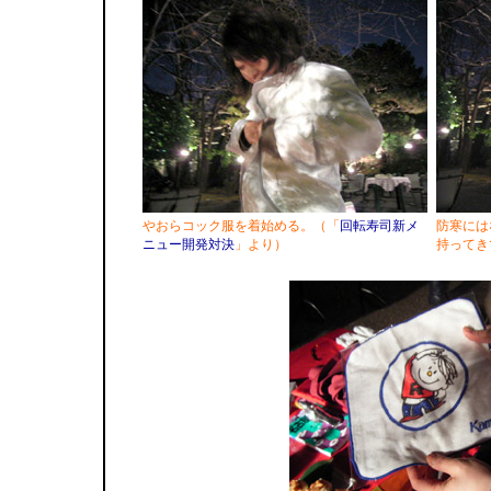
やおらコック服を着始める。（「
回転寿司新メ
防寒には
ニュー開発対決
」より）
持ってき