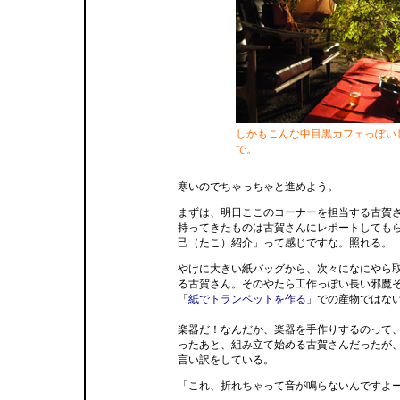
しかもこんな中目黒カフェっぽい
で。
寒いのでちゃっちゃと進めよう。
まずは、明日ここのコーナーを担当する古賀
持ってきたものは古賀さんにレポートしても
己（たこ）紹介」って感じですな。照れる。
やけに大きい紙バッグから、次々になにやら
る古賀さん。そのやたら工作っぽい長い邪魔
「
紙でトランペットを作る
」での産物ではな
楽器だ！なんだか、楽器を手作りするのって
ったあと、組み立て始める古賀さんだったが
言い訳をしている。
「これ、折れちゃって音が鳴らないんですよ