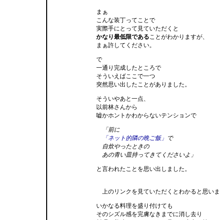
まぁ
こんな装丁ってことで
実際手にとって見ていただくと
かなり最低限である
ことがわかりますが、
まぁ許してください。
で
一通り完成したところで
そういえばここで一つ
突然思い出したことがありました。
そういやあと一点、
以前林さんから
嘘かホントかわからないテンションで
「前に
「ネット的隣の晩ご飯」
で
自炊やったときの
あの青い皿持ってきてくださいよ」
と言われたことを思い出しました。
上のリンクを見ていただくとわかると思いま
いかなる料理を盛り付けても
そのシズル感を完膚なきまでに消し去り