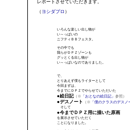
レポートさせていただきます。
（
ヨシダプロ
）
いろんな楽しい出し物が
い～っぱいの
ニフティＢＢフェスタ。
その中でも
我らがＤＰＺゾーンも
グッとくる出し物が
い～っぱいなのでありました。
で、
とりあえず僕もライターとして
今回まずは、
今までにＤＰＺでやらせていただいた
●絵日記
（※
「おとなの絵日記」
参照）
●デスノート
（※
「僕のクラスのデスノ
そして
●今までＤＰＺ用に描いた原画
を展示させていただく
ことになりました。