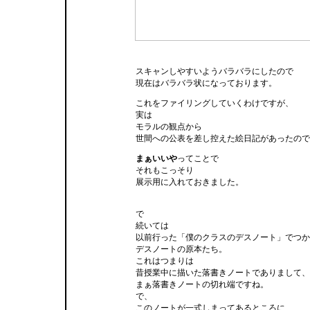
スキャンしやすいようバラバラにしたので
現在はバラバラ状になっております。
これをファイリングしていくわけですが、
実は
モラルの観点から
世間への公表を差し控えた絵日記があったので
まぁいいや
ってことで
それもこっそり
展示用に入れておきました。
で
続いては
以前行った「僕のクラスのデスノート」でつか
デスノートの原本たち。
これはつまりは
昔授業中に描いた落書きノートでありまして、
まぁ落書きノートの切れ端ですね。
で、
このノートが一式しまってあるところに