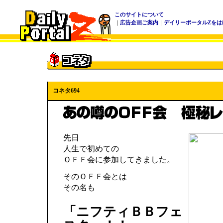
このサイトについて
｜
広告企画ご案内
｜
デイリーポータルZをは
コネタ694
先日
人生で初めての
ＯＦＦ会に参加してきました。
そのＯＦＦ会とは
その名も
「ニフティＢＢフェ