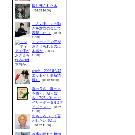
取り残された木
（08.03 16:00）
「入力中…」の動
きを対面の会話で
表現したい
（08.03
11:00）
ミンティアで汗が
おさえられるのは
本当か
（08.03
11:00）
eco小（2026.8.3 朝
エッセイと更新情
報）
（08.03 10:00）
夏の良さ、庭の木
を抜く、AIっぽ
さ・7/25～31 のデ
イリーポータルZダ
イジェスト
（08.02
11:00）
おもしろいって言
われたい 第1回
（08.02 11:00）
冷房の壊れた焼肉