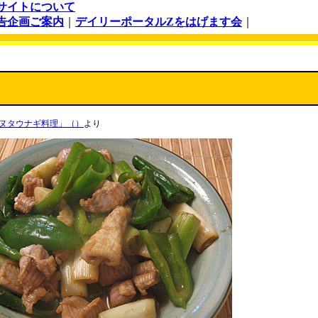
サイトについて
告企画ご案内
｜
デイリーポータルZをはげます会
｜
ヌタウナギ料理」（）
より