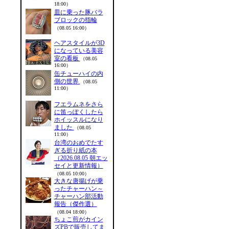
18:00）
皿に乗った豚バラ
ブロックの指輪
（08.05 16:00）
ヘアスタイルが3D
になっている美容
室の看板
（08.05
16:00）
缶チューハイの内
側の世界
（08.05
11:00）
フエラムネをさら
に笛っぽくしたら
ホイッスルになり
ました
（08.05
11:00）
台湾のおめでたす
ぎる折り紙の本
（2026.08.05 朝エッ
セイと更新情報）
（08.05 10:00）
大きな唐揚げが乗
ったチャーハン～
チャーハン部活動
報告（傑作選）
（08.04 18:00）
ちょこ煎がカイン
ズPBで販売してま