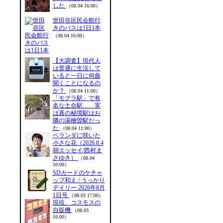
した
（08.04 16:00）
世田谷区民会館行
きのバスは1日1本
（08.04 16:00）
【大調査】現代人
は普通に生活して
いると一日に何曲
聞くことになるの
か？
（08.04 11:00）
「モグラ駅」で有
名な土合駅……実
は真の秘境駅はお
隣の湯檜曽駅だっ
た
（08.04 11:00）
ベランダに咲いた
小さな花（2026.8.4
朝エッセイ/西村ま
さゆき）
（08.04
10:00）
SDカードのケチャ
ップ和え / うっかり
デイリー 2026年8月
1日号
（08.03 17:00）
現役、コスモスの
自販機
（08.03
16:00）