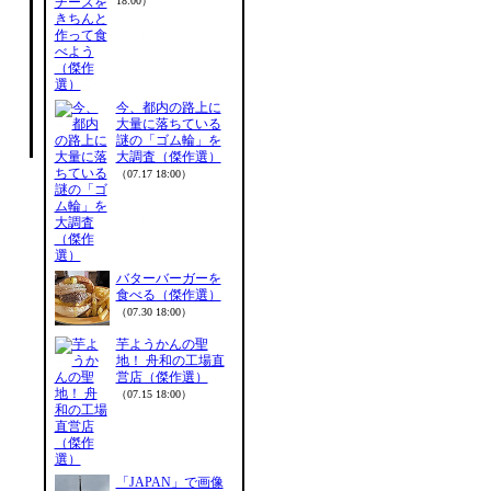
18:00）
今、都内の路上に
大量に落ちている
謎の「ゴム輪」を
大調査（傑作選）
（07.17 18:00）
バターバーガーを
食べる（傑作選）
（07.30 18:00）
芋ようかんの聖
地！ 舟和の工場直
営店（傑作選）
（07.15 18:00）
「JAPAN」で画像