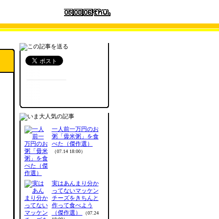
一人前一万円のお
粥「毋米粥」を食
べた（傑作選）
（07.14 18:00）
実はあんまり分か
ってないマッケン
チーズをきちんと
作って食べよう
（傑作選）
（07.24