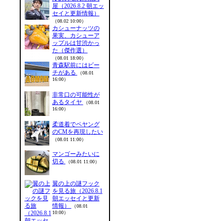
屋（2026.8.2 朝エッ
セイと更新情報）
（08.02 10:00）
カシューナッツの
果実、カシューア
ップルは甘渋かっ
た（傑作選）
（08.01 18:00）
青森駅前にはビー
チがある
（08.01
16:00）
非常口の可能性が
あるタイヤ
（08.01
16:00）
柔道着でペヤング
のCMを再現したい
（08.01 11:00）
マンゴーみたいに
切る
（08.01 11:00）
翼の上の謎フック
を見る旅（2026.8.1
朝エッセイと更新
情報）
（08.01
10:00）