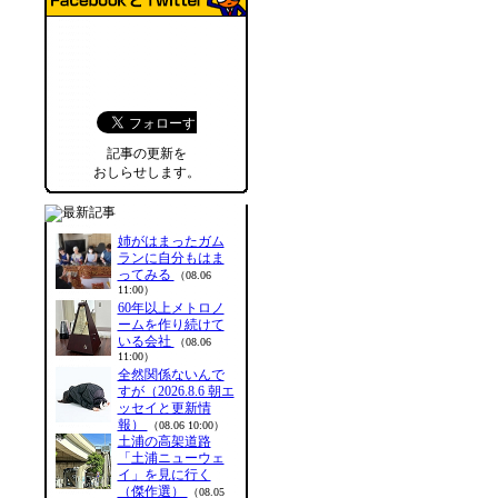
記事の更新を
おしらせします。
姉がはまったガム
ランに自分もはま
ってみる
（08.06
11:00）
60年以上メトロノ
ームを作り続けて
いる会社
（08.06
11:00）
全然関係ないんで
すが（2026.8.6 朝エ
ッセイと更新情
報）
（08.06 10:00）
土浦の高架道路
「土浦ニューウェ
イ」を見に行く
（傑作選）
（08.05