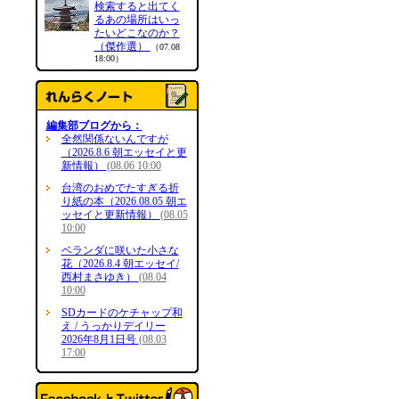
検索すると出てく
るあの場所はいっ
たいどこなのか？
（傑作選）
（07.08
18:00）
編集部ブログから：
全然関係ないんですが
（2026.8.6 朝エッセイと更
新情報）
(08.06 10:00
台湾のおめでたすぎる折
り紙の本（2026.08.05 朝エ
ッセイと更新情報）
(08.05
10:00
ベランダに咲いた小さな
花（2026.8.4 朝エッセイ/
西村まさゆき）
(08.04
10:00
SDカードのケチャップ和
え / うっかりデイリー
2026年8月1日号
(08.03
17:00