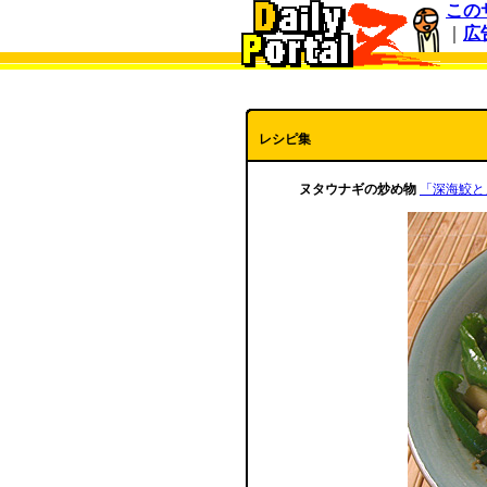
この
｜
広
レシピ集
ヌタウナギの炒め物
「深海鮫と