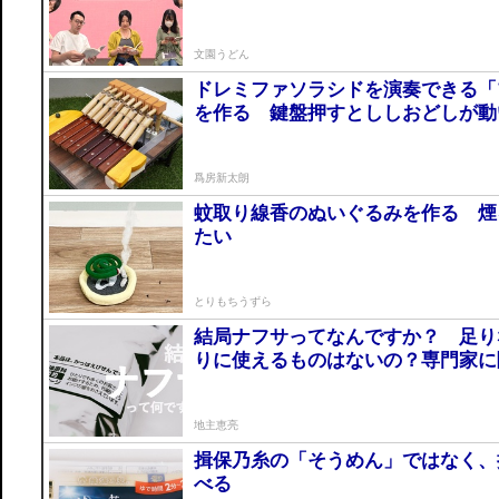
文園うどん
ドレミファソラシドを演奏できる「
を作る 鍵盤押すとししおどしが動
爲房新太朗
蚊取り線香のぬいぐるみを作る 煙
たい
とりもちうずら
結局ナフサってなんですか？ 足り
りに使えるものはないの？専門家に
地主恵亮
揖保乃糸の「そうめん」ではなく、
べる