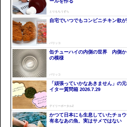
ールを作る
とりもちうずら
自宅でいつでもコンビニチキン欲が満
パリッコ
缶チューハイの内側の世界 内側か
の模様
パリッコ
「頑張っていかなあきません」の元
イター質問箱 2026.7.29
デイリーポータルZ
かつて日本にも生息していたチョウ
有名なあの魚、実はサメではない