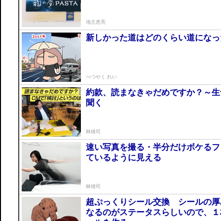
地主恵亮
新しかった道はどのくらい道になっ
べつやく れい
約款、読まなきゃだめですか？～生
聞く
林雄司
速い写真を撮る・半分だけボケるフ
ているように見える
林雄司
超ぷっくりシール交換 シールの厚
なるのがステータスらしいので、１