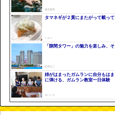
地主恵亮
タマネギが２貫にまたがって載って
トルー
「隙間タワー」の魅力を楽しみ、そ
石井公二
姉がはまったガムランに自分もはま
に弾ける、ガムラン教室一日体験
まいしろ