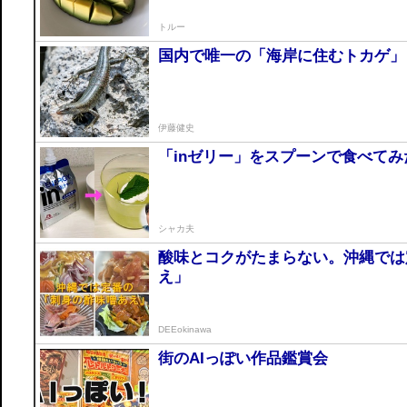
トルー
国内で唯一の「海岸に住むトカゲ」
伊藤健史
「inゼリー」をスプーンで食べてみ
シャカ夫
酸味とコクがたまらない。沖縄では
え」
DEEokinawa
街のAIっぽい作品鑑賞会