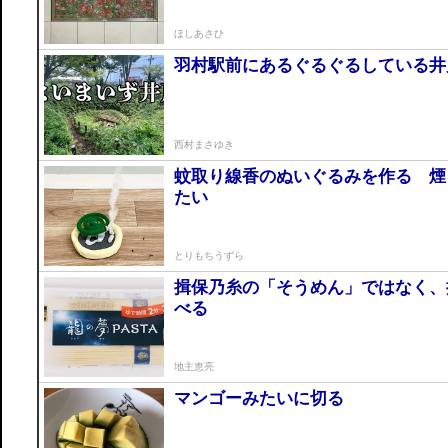
ほしあさひ
羽村駅前にあるぐるぐるしている井
西村まさゆき
蚊取り線香のぬいぐるみを作る 煙
たい
とりもちうずら
揖保乃糸の「そうめん」ではなく、
べる
地主恵亮
マンゴーみたいに切る