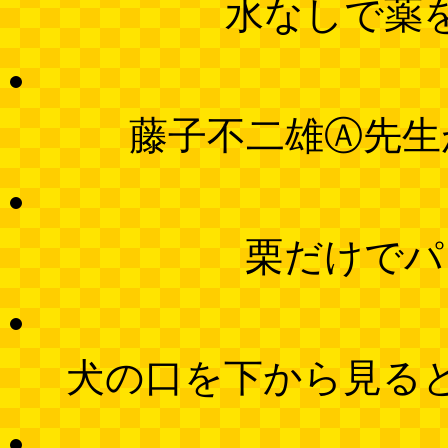
水なしで薬
藤子不二雄Ⓐ先生
栗だけでパ
犬の口を下から見る