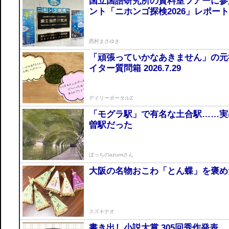
国立国語研究所の資料室ツアーに参
ント「ニホンゴ探検2026」レポート
西村まさゆき
「頑張っていかなあきません」の元
イター質問箱 2026.7.29
デイリーポータルZ
「モグラ駅」で有名な土合駅……実
曽駅だった
ぼっちのazumiさん
大阪の名物おこわ「とん蝶」を褒め
スズキナオ
書き出し小説大賞 305回秀作発表