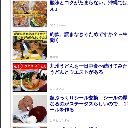
酸味とコクがたまらない。沖縄では
え」
DEEokinawa
約款、読まなきゃだめですか？～生
聞く
林雄司
九州うどんを一日中食べ続けてみた
うどんとウエストがある
ヨシダプロ
超ぷっくりシール交換 シールの厚
なるのがステータスらしいので、１
ールを作る
とりもちうずら