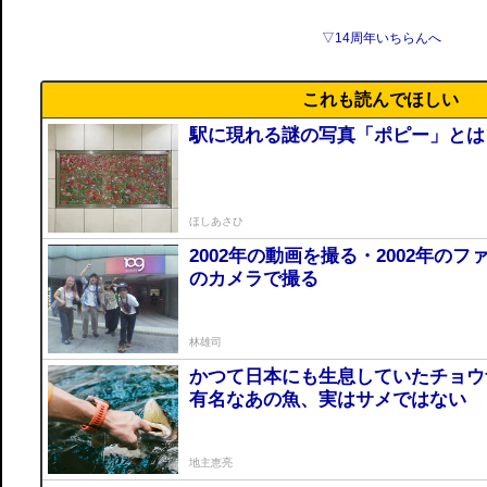
▽14周年いちらんへ
これも読んでほしい
駅に現れる謎の写真「ポピー」とは
ほしあさひ
2002年の動画を撮る・2002年のフ
のカメラで撮る
林雄司
かつて日本にも生息していたチョウ
有名なあの魚、実はサメではない
地主恵亮