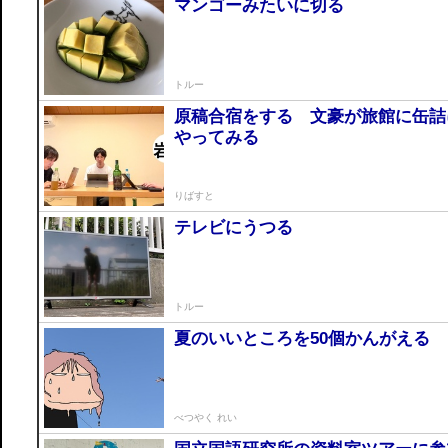
マンゴーみたいに切る
トルー
原稿合宿をする 文豪が旅館に缶詰
やってみる
りばすと
テレビにうつる
トルー
夏のいいところを50個かんがえる
べつやく れい