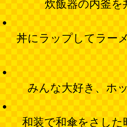
炊飯器の内釜を
丼にラップしてラー
みんな大好き、ホ
和装で和傘をさした