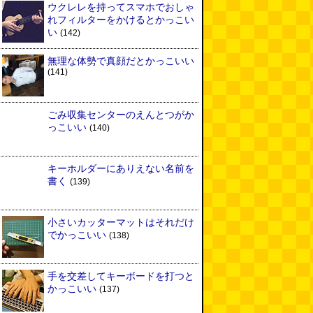
ウクレレを持ってスマホでおしゃ
れフィルターをかけるとかっこい
い
(142)
無理な体勢で真顔だとかっこいい
(141)
ごみ収集センターのえんとつがか
っこいい
(140)
キーホルダーにありえない名前を
書く
(139)
小さいカッターマットはそれだけ
でかっこいい
(138)
手を交差してキーボードを打つと
かっこいい
(137)