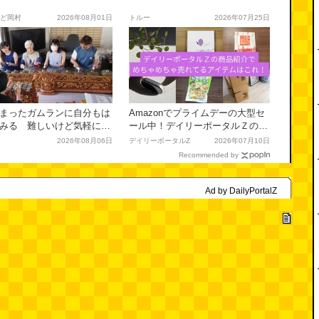
ど岡村
2026年08月01日
トルー
2026年07月25日
まったガムランに自分もは
Amazonでプライムデーの大型セ
みる 難しいけど気軽に弾
ール中！デイリーポータルＺの商
ガムラン教室一日体験
品紹介でめちゃめちゃ売れてるア
2026年08月06日
デイリーポータルZ
2026年07月10日
イテムはこれ！
Recommended by
Ad by DailyPortalZ