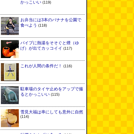
かっこいい
(119)
お弁当には3本のバナナを公園で
食べよう
(118)
パイプに熱湯をそそぐと煙（ゆ
げ）が出てカッコイイ
(117)
これが人間の条件だ！
(116)
駐車場のタイヤ止めをアップで撮
るとかっこいい
(115)
雪見大福は串にしても意外に自然
(114)