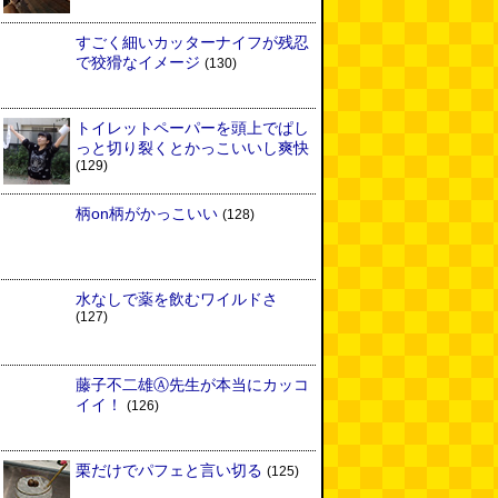
すごく細いカッターナイフが残忍
で狡猾なイメージ
(130)
トイレットペーパーを頭上でぱし
っと切り裂くとかっこいいし爽快
(129)
柄on柄がかっこいい
(128)
水なしで薬を飲むワイルドさ
(127)
藤子不二雄Ⓐ先生が本当にカッコ
イイ！
(126)
栗だけでパフェと言い切る
(125)