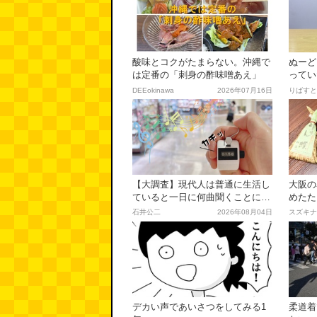
酸味とコクがたまらない。沖縄で
ぬーど
は定番の「刺身の酢味噌あえ」
ってい
らない
DEEokinawa
2026年07月16日
りばすと
【大調査】現代人は普通に生活し
大阪の
ていると一日に何曲聞くことにな
めたた
るのか？
石井公二
2026年08月04日
スズキナ
デカい声であいさつをしてみる1
柔道着