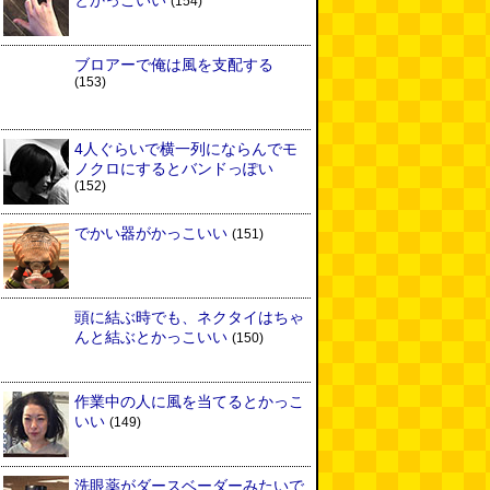
とかっこいい
(154)
ブロアーで俺は風を支配する
(153)
4人ぐらいで横一列にならんでモ
ノクロにするとバンドっぽい
(152)
でかい器がかっこいい
(151)
頭に結ぶ時でも、ネクタイはちゃ
んと結ぶとかっこいい
(150)
作業中の人に風を当てるとかっこ
いい
(149)
洗眼薬がダースベーダーみたいで