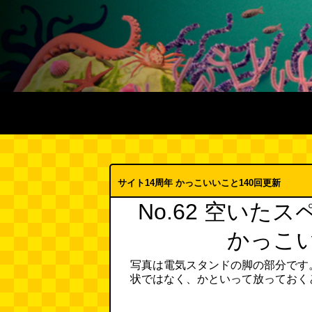
サイト14周年 かっこいいこと140回更新
No.62 空い
かっこ
写真は電気スタンドの脚の部分です
状ではなく、かといって放っておく