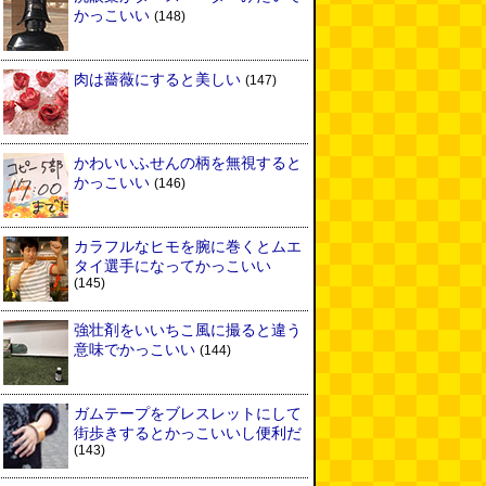
かっこいい
(148)
肉は薔薇にすると美しい
(147)
かわいいふせんの柄を無視すると
かっこいい
(146)
カラフルなヒモを腕に巻くとムエ
タイ選手になってかっこいい
(145)
強壮剤をいいちこ風に撮ると違う
意味でかっこいい
(144)
ガムテープをブレスレットにして
街歩きするとかっこいいし便利だ
(143)