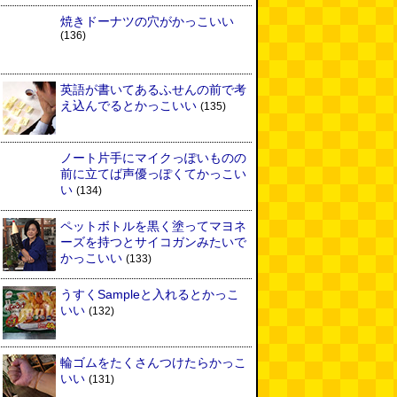
焼きドーナツの穴がかっこいい
(136)
英語が書いてあるふせんの前で考
え込んでるとかっこいい
(135)
ノート片手にマイクっぽいものの
前に立てば声優っぽくてかっこい
い
(134)
ペットボトルを黒く塗ってマヨネ
ーズを持つとサイコガンみたいで
かっこいい
(133)
うすくSampleと入れるとかっこ
いい
(132)
輪ゴムをたくさんつけたらかっこ
いい
(131)