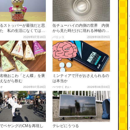
るストッパーが最強だと思
缶チューハイの内側の世界 内側
た 私の生活になくてはな
から見た時だけに現れる神秘の模
このアイテムを見直す
様
2026年07月16日
パリッコ
2026年08月05日
名物おこわ「とん蝶」を褒
ミンティアで汗がおさえられるの
えながら飲む
は本当か
オ
2026年07月28日
べつやく れい
2026年08月03日
でペヤングのCMを再現し
テレビにうつる