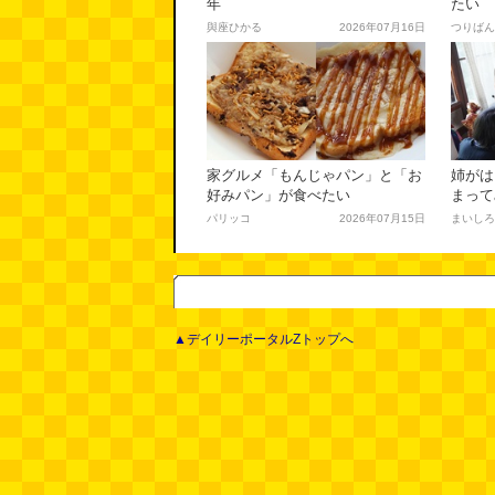
年
たい
與座ひかる
2026年07月16日
つりばん
家グルメ「もんじゃパン」と「お
姉がは
好みパン」が食べたい
まって
ける、
パリッコ
2026年07月15日
まいしろ
▲デイリーポータルZトップへ