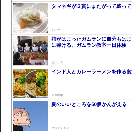
タマネギが２貫にまたがって載って
トルー
姉がはまったガムランに自分もはま
に弾ける、ガムラン教室一日体験
まいしろ
インド人とカレーラーメンを作る食
玉置標本
夏のいいところを50個かんがえる
べつやく れい