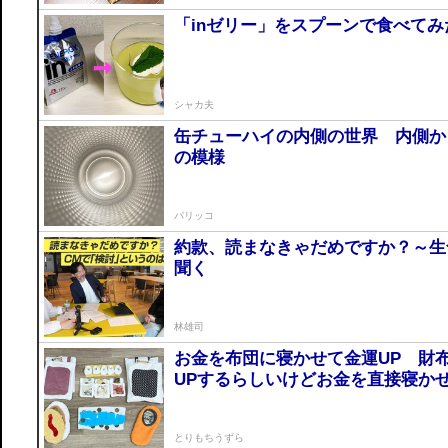
「inゼリー」をスプーンで食べてみ
シャカ夫
缶チューハイの内側の世界 内側か
の模様
パリッコ
約款、読まなきゃだめですか？～生
聞く
林雄司
お金を布団に寝かせて金運UP 財
UPするらしいけどお金を直接寝か
とりもちうずら