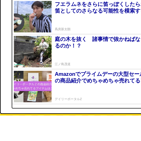
フエラムネをさらに笛っぽくした
笛としてのさらなる可能性を模索す
爲房新太朗
庭の木を抜く 諸事情で抜かねばな
るのか！？
江ノ島茂道
Amazonでプライムデーの大型セ
の商品紹介でめちゃめちゃ売れてる
デイリーポータルZ