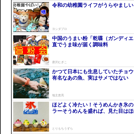
令和の幼稚園ライフがうらやましい
ヨシダプロ
中国のうまい粉「乾碟（ガンディエ
直でうま味が届く調味料
唐沢むぎこ
かつて日本にも生息していたチョウ
有名なあの魚、実はサメではない
地主恵亮
ほどよく冷たい！そうめんかき氷の
ラーそうめんを盛れば、見た目はほ
とりもちうずら