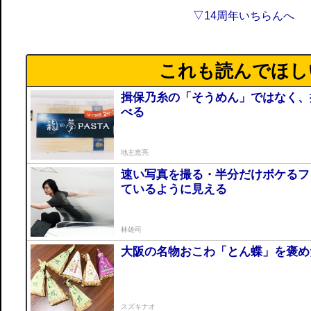
▽14周年いちらんへ
これも読んでほし
揖保乃糸の「そうめん」ではなく、
べる
地主恵亮
速い写真を撮る・半分だけボケるフ
ているように見える
林雄司
大阪の名物おこわ「とん蝶」を褒め
スズキナオ