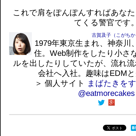
これで肩をぽんぽんすればあなた
てくる警官です
古賀及子
（こがちか
1979年東京生まれ、神奈
住。Web制作をしたり小さ
ルを出したりしていたが、流れ流
会社へ入社。趣味はEDM
＞ 個人サイト
まばたきを
@eatmorecakes