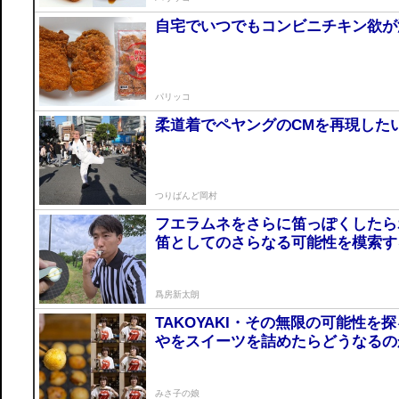
自宅でいつでもコンビニチキン欲が満
パリッコ
柔道着でペヤングのCMを再現した
つりばんど岡村
フエラムネをさらに笛っぽくした
笛としてのさらなる可能性を模索す
爲房新太朗
TAKOYAKI・その無限の可能性
やをスイーツを詰めたらどうなるの
みさ子の娘