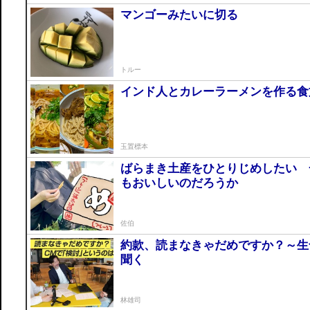
マンゴーみたいに切る
トルー
インド人とカレーラーメンを作る食
玉置標本
ばらまき土産をひとりじめしたい 
もおいしいのだろうか
佐伯
約款、読まなきゃだめですか？～生
聞く
林雄司