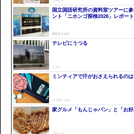
こーだい
国立国語研究所の資料室ツアーに参
ント「ニホンゴ探検2026」レポート
西村まさゆき
テレビにうつる
トルー
ミンティアで汗がおさえられるのは
べつやく れい
家グルメ「もんじゃパン」と「お好
パリッコ