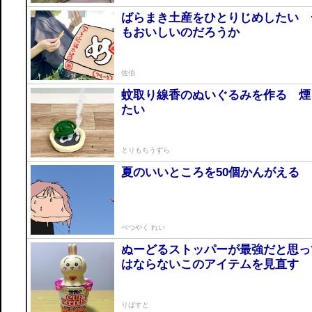
ばらまき土産をひとりじめしたい 
もおいしいのだろうか
佐伯
蚊取り線香のぬいぐるみを作る 煙
たい
とりもちうずら
夏のいいところを50個かんがえる
べつやく れい
ぬーどるストッパーが最強だと思っ
はならないこのアイテムを見直す
りばすと