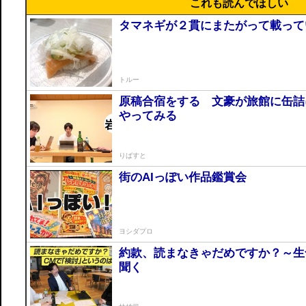
これも読んでほしい
タマネギが２貫にまたがって載って
トルー
原稿合宿をする 文豪が旅館に缶詰
やってみる
りばすと
街のAIっぽい作品鑑賞会
ヨシダプロ
約款、読まなきゃだめですか？～生
聞く