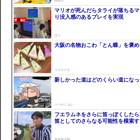
林雄司
マリオが死んだらタライが落ちるマ
り没入感のあるプレイを実現
ほり
大阪の名物おこわ「とん蝶」を褒め
スズキナオ
新しかった道はどのくらい道になっ
べつやく れい
フエラムネをさらに笛っぽくした
笛としてのさらなる可能性を模索す
爲房新太朗