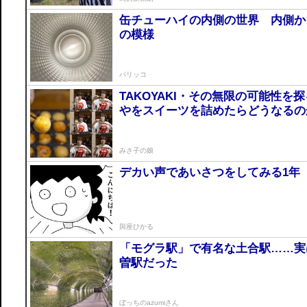
缶チューハイの内側の世界 内側か
の模様
パリッコ
TAKOYAKI・その無限の可能性
やをスイーツを詰めたらどうなるの
みさ子の娘
デカい声であいさつをしてみる1年
與座ひかる
「モグラ駅」で有名な土合駅……実
曽駅だった
ぼっちのazumiさん