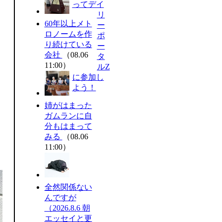
ってデイ
リ
60年以上メト
ー
ロノームを作
ポ
り続けている
ー
会社
（08.06
タ
11:00）
ルZ
に参加し
よう！
姉がはまった
ガムランに自
分もはまって
みる
（08.06
11:00）
全然関係ない
んですが
（2026.8.6 朝
エッセイと更