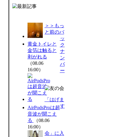
＞＞もっ
と前のバ
ッ
黄金トイレと
ク
金箔は触ると
ナ
剥がれる
ン
（08.06
バ
16:00）
ー
「はげま
す
AirPodsProは超
音波が聞こえ
る
（08.06
16:00）
会」に入