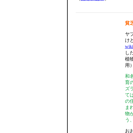
貧
ヤ
け
wi
し
植
用
和
育
ズ
て
の
ま
物
う
お