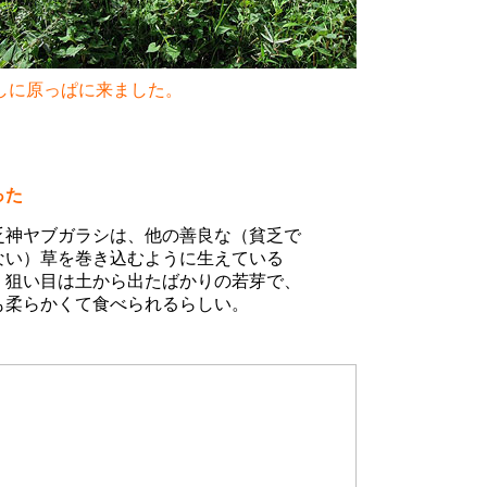
しに原っぱに来ました。
った
乏神ヤブガラシは、他の善良な（貧乏で
ない）草を巻き込むように生えている
、狙い目は土から出たばかりの若芽で、
も柔らかくて食べられるらしい。