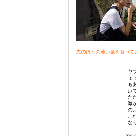
先のほうの若い葉を食べて
ヤ
ょ
も
点
た
激
の
こ
な