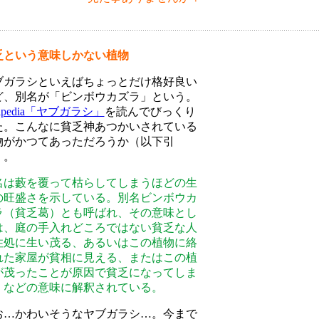
乏という意味しかない植物
ブガラシといえばちょっとだけ格好良い
ど、別名が「ビンボウカズラ」という。
kipedia「ヤブガラシ」
を読んでびっくり
た。こんなに貧乏神あつかいされている
物がかつてあっただろうか（以下引
）。
名は藪を覆って枯らしてしまうほどの生
の旺盛さを示している。別名ビンボウカ
ラ（貧乏葛）とも呼ばれ、その意味とし
は、庭の手入れどころではない貧乏な人
住処に生い茂る、あるいはこの植物に絡
れた家屋が貧相に見える、またはこの植
が茂ったことが原因で貧乏になってしま
、などの意味に解釈されている。
お…かわいそうなヤブガラシ…。今まで