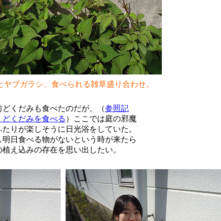
とヤブガラシ、食べられる雑草盛り合わせ。
前どくだみも食べたのだが、（
参照記
：どくだみを食べる
）ここでは庭の邪魔
ふたりが楽しそうに日光浴をしていた。
し明日食べる物がないという時が来たら
の植え込みの存在を思い出したい。