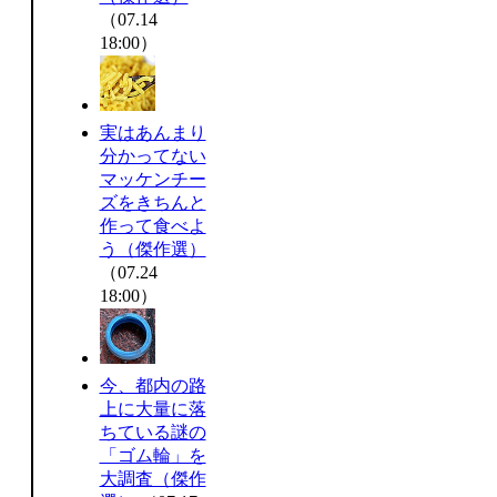
（07.14
18:00）
実はあんまり
分かってない
マッケンチー
ズをきちんと
作って食べよ
う（傑作選）
（07.24
18:00）
今、都内の路
上に大量に落
ちている謎の
「ゴム輪」を
大調査（傑作