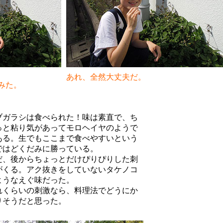
あれ、全然大丈夫だ。
みた。
ブガラシは食べられた！味は素直で、ち
っと粘り気があってモロヘイヤのようで
ある。生でもここまで食べやすいという
ではどくだみに勝っている。
だ、後からちょっとだけぴりぴりした刺
がくる。アク抜きをしていないタケノコ
ようなえぐ味だった。
れくらいの刺激なら、料理法でどうにか
りそうだと思った。