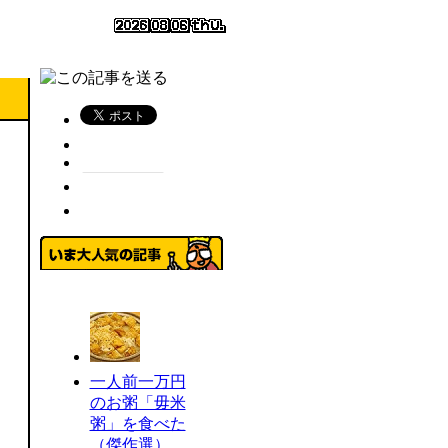
一人前一万円
のお粥「毋米
粥」を食べた
（傑作選）