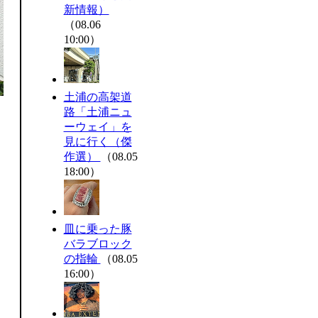
新情報）
（08.06
10:00）
土浦の高架道
路「土浦ニュ
ーウェイ」を
見に行く（傑
作選）
（08.05
18:00）
皿に乗った豚
バラブロック
の指輪
（08.05
16:00）