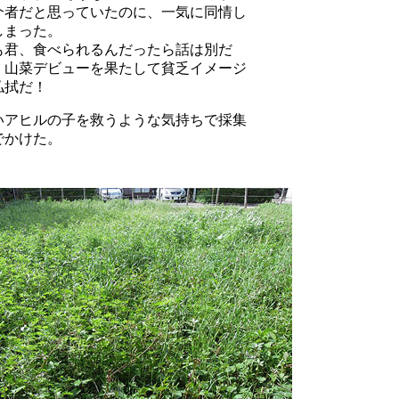
介者だと思っていたのに、一気に同情し
しまった。
も君、食べられるんだったら話は別だ
。山菜デビューを果たして貧乏イメージ
払拭だ！
いアヒルの子を救うような気持ちで採集
でかけた。