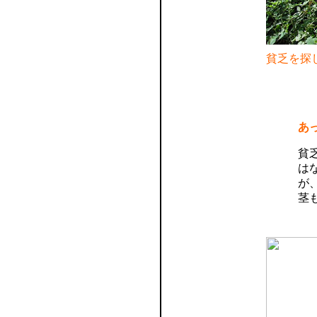
貧乏を探
あ
貧
は
が
茎