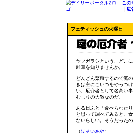
この
｜
広
フェティッシュの火曜日
ヤブガラシという、どこに
雑草を知りませんか。
どんどん繁殖するので庭の
きは主にこいつをやっつけ
い。厄介者として名高い事
むしりの大敵なのだ。
ある日ふと「食べられたり
と思って調べてみると、食
ないらしい。そうだったの
（
ほそいあや
）