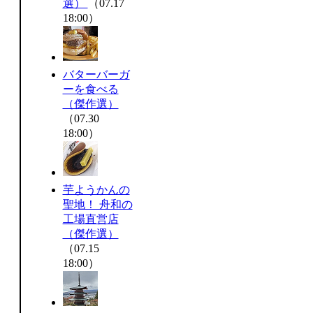
選）
（07.17
18:00）
バターバーガ
ーを食べる
（傑作選）
（07.30
18:00）
芋ようかんの
聖地！ 舟和の
工場直営店
（傑作選）
（07.15
18:00）