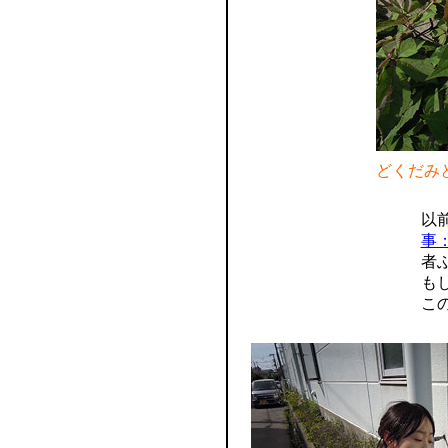
どくだみ
以
事
者
も
こ