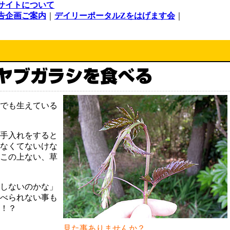
サイトについて
告企画ご案内
｜
デイリーポータルZをはげます会
｜
でも生えている
手入れをすると
なくてないけな
この上ない、草
しないのかな」
べられない事も
！？
見た事ありませんか？