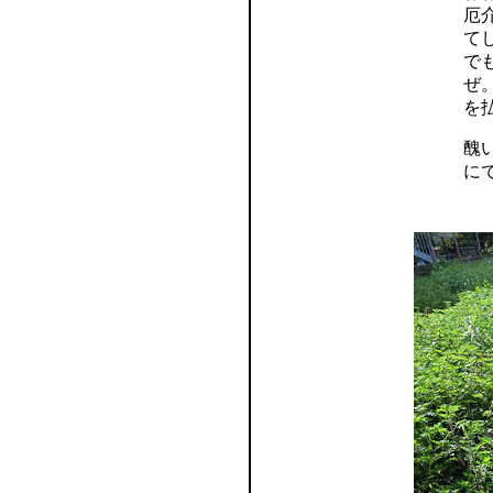
厄
て
で
ぜ
を
醜
に