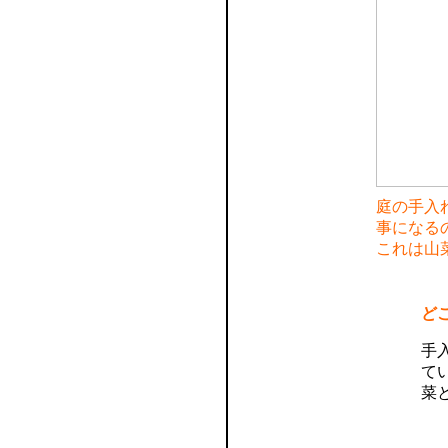
庭の手入
事になる
これは山
ど
手
て
菜