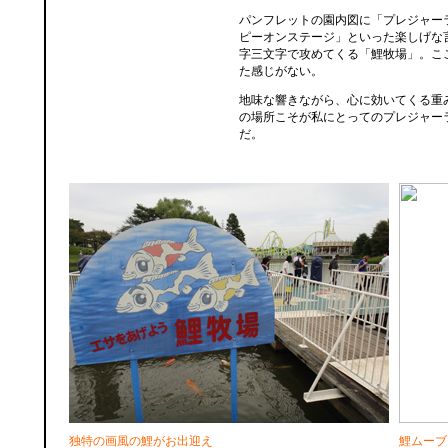
パンフレットの園内図に「プレジャー
ピーオンステージ」といった楽しげな
字三文字で攻めてくる「鯉牧場」。こ
た感じがない。
地味な響きながら、心に効いてくる重
の場所こそが私にとってのプレジャー
だ。
独特の画風の鯉がお出迎え
鯉ムーブ