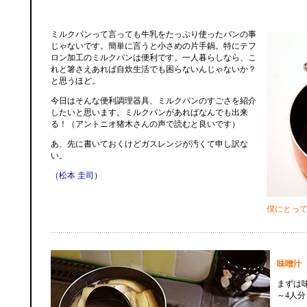
ミルクパンって言っても牛乳をたっぷり使ったパンの事
じゃないです。簡単に言うと小さめの片手鍋。特にテフ
ロン加工のミルクパンは便利です。一人暮らしなら、こ
れと箸さえあれば自炊生活でも困らないんじゃないか？
と思うほど。
今日はそんな便利調理器具、ミルクパンのすごさを紹介
したいと思います。ミルクパンがあればなんでも出来
る！（アントニオ猪木さんの声で読むと良いです）
あ、先に書いておくけどガスレンジが汚くて申し訳な
い。
（
松本 圭司
）
僕にとっ
味噌汁
まずは
～4人