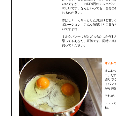
いいですが、この1300円のミルクパ
味しいです。なんといっても、自分の
れるのが良い。
香ばしく、カリッとしたお焦げと甘い
ボレーション！こんな味噌汁とご飯な
いですよね。
ミルクパン一つだとどちらかしか作れ
思ってるあなた、正解です。同時に楽
買ってください。
オムレ
オムレ
ー。な
辺りで
イパン
がら練
それが
・・・
ね。