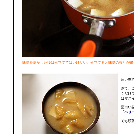
味噌を溶かした後は煮立ててはいけない。煮立てると味噌の香りが飛
寒い季
さて、
くだけ
はマズ
面白い
「ペリ
でも頑