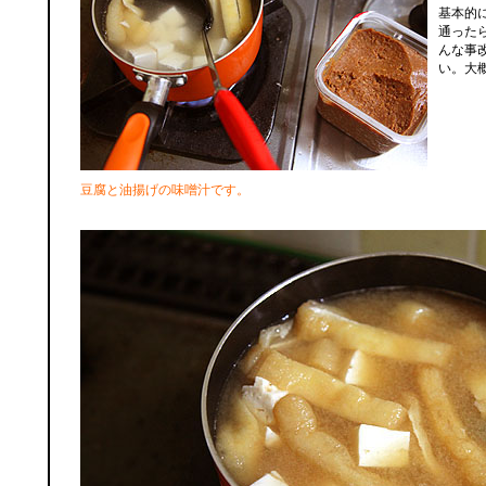
基本的
通った
んな事
い。大
豆腐と油揚げの味噌汁です。