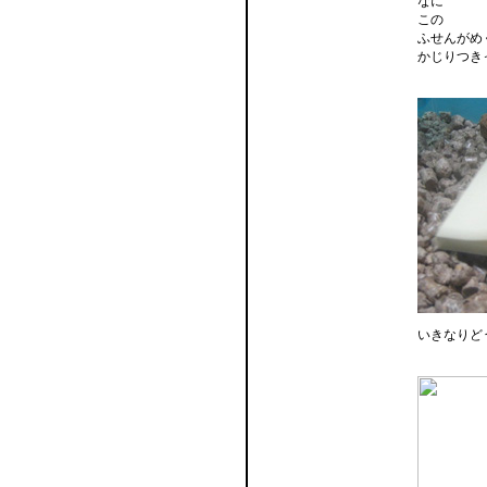
なに
この
ふせんがめ
かじりつき
いきなりど