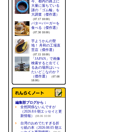
今、都内の路上に
大量に落ちている
謎の「ゴム輪」を
大調査（傑作選）
（07.17 18:00）
バターバーガーを
食べる（傑作選）
（07.30 18:00）
芋ようかんの聖
地！ 舟和の工場直
営店（傑作選）
（07.15 18:00）
「JAPAN」で画像
検索すると出てく
るあの場所はいっ
たいどこなのか？
（傑作選）
（07.08
18:00）
編集部ブログから：
全然関係ないんですが
（2026.8.6 朝エッセイと更
新情報）
(08.06 10:00
台湾のおめでたすぎる折
り紙の本（2026.08.05 朝エ