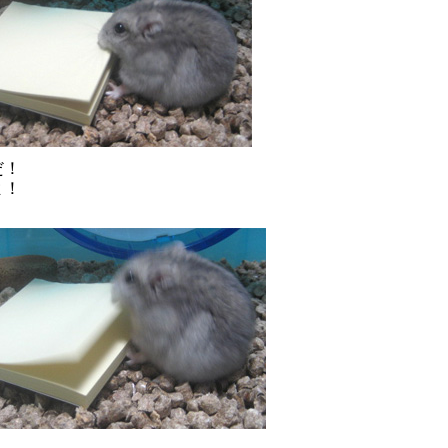
だ！
よ！