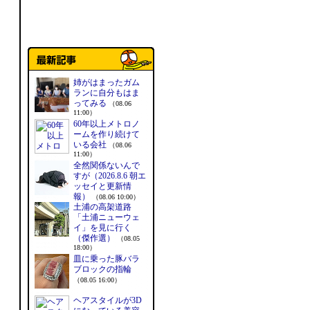
姉がはまったガム
ランに自分もはま
ってみる
（08.06
11:00）
60年以上メトロノ
ームを作り続けて
いる会社
（08.06
11:00）
全然関係ないんで
すが（2026.8.6 朝エ
ッセイと更新情
報）
（08.06 10:00）
土浦の高架道路
「土浦ニューウェ
イ」を見に行く
（傑作選）
（08.05
18:00）
皿に乗った豚バラ
ブロックの指輪
（08.05 16:00）
ヘアスタイルが3D