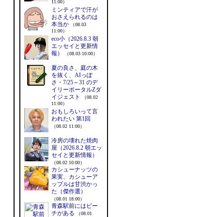
11:00）
ミンティアで汗が
おさえられるのは
本当か
（08.03
11:00）
eco小（2026.8.3 朝
エッセイと更新情
報）
（08.03 10:00）
夏の良さ、庭の木
を抜く、AIっぽ
さ・7/25～31 のデ
イリーポータルZダ
イジェスト
（08.02
11:00）
おもしろいって言
われたい 第1回
（08.02 11:00）
冷房の壊れた焼肉
屋（2026.8.2 朝エッ
セイと更新情報）
（08.02 10:00）
カシューナッツの
果実、カシューア
ップルは甘渋かっ
た（傑作選）
（08.01 18:00）
青森駅前にはビー
チがある
（08.01