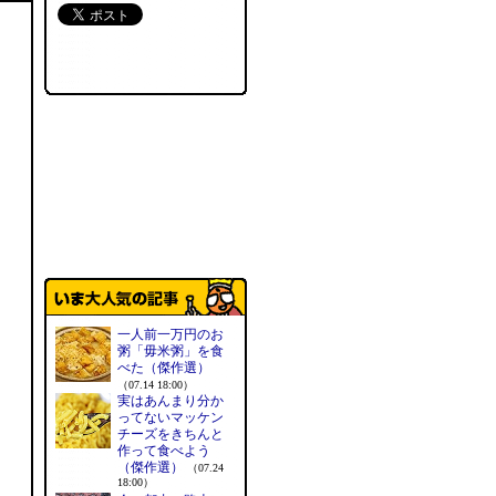
一人前一万円のお
粥「毋米粥」を食
べた（傑作選）
（07.14 18:00）
実はあんまり分か
ってないマッケン
チーズをきちんと
作って食べよう
（傑作選）
（07.24
18:00）