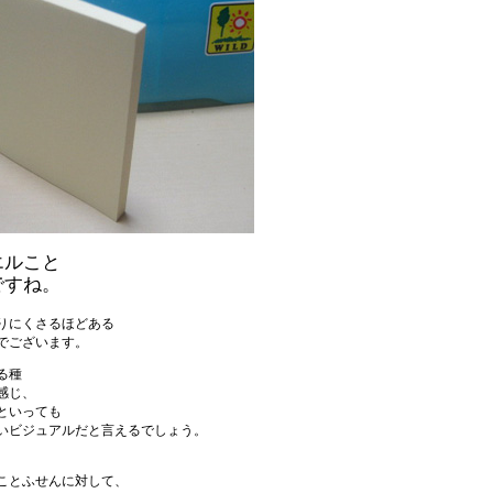
エルこと
ですね。
りにくさるほどある
でございます。
る種
感じ、
といっても
いビジュアルだと言えるでしょう。
ことふせんに対して、