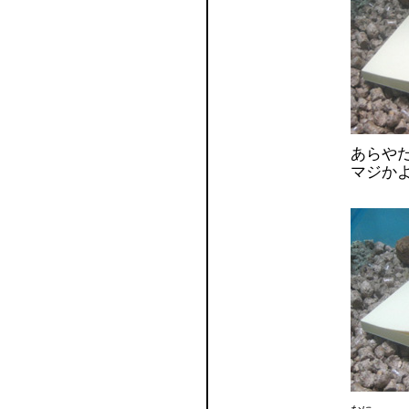
あらや
マジか