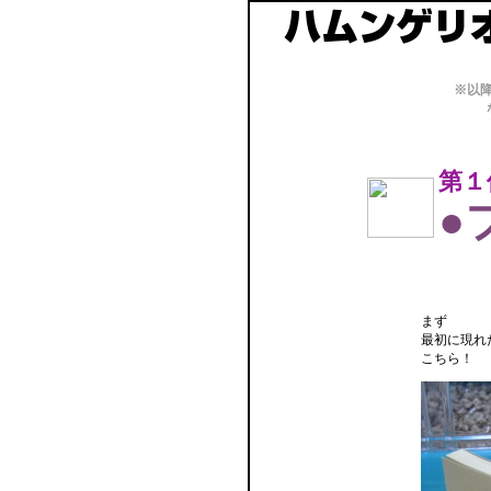
※以
第１
●
まず
最初に現れ
こちら！