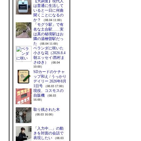
【大調査】現代人
は普通に生活して
いると一日に何曲
聞くことになるの
か？
（08.04 11:00）
「モグラ駅」で有
名な土合駅……実
は真の秘境駅はお
隣の湯檜曽駅だっ
た
（08.04 11:00）
ベランダに咲いた
小さな花（2026.8.4
朝エッセイ/西村ま
さゆき）
（08.04
10:00）
SDカードのケチャ
ップ和え / うっかり
デイリー 2026年8月
1日号
（08.03 17:00）
現役、コスモスの
自販機
（08.03
16:00）
取り残された木
（08.03 16:00）
「入力中…」の動
きを対面の会話で
表現したい
（08.03