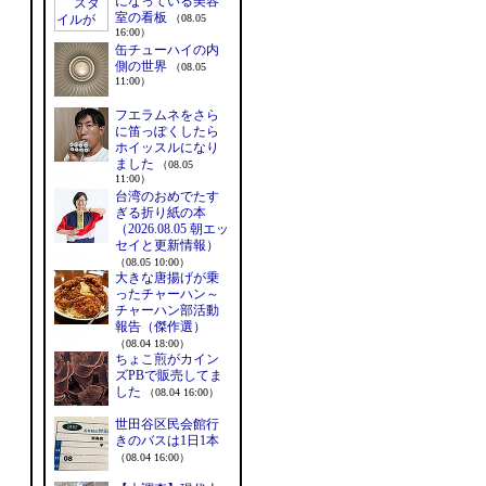
になっている美容
室の看板
（08.05
16:00）
缶チューハイの内
側の世界
（08.05
11:00）
フエラムネをさら
に笛っぽくしたら
ホイッスルになり
ました
（08.05
11:00）
台湾のおめでたす
ぎる折り紙の本
（2026.08.05 朝エッ
セイと更新情報）
（08.05 10:00）
大きな唐揚げが乗
ったチャーハン～
チャーハン部活動
報告（傑作選）
（08.04 18:00）
ちょこ煎がカイン
ズPBで販売してま
した
（08.04 16:00）
世田谷区民会館行
きのバスは1日1本
（08.04 16:00）