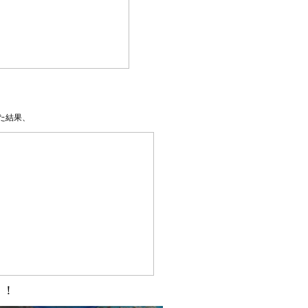
た結果、
！！