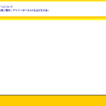
イトについて
企画ご案内
｜
デイリーポータルZをはげます会
｜