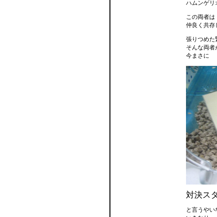
ハムンゲリ
この両者は
仲良く共存
張りつめた
そんな両者
今まさに
対決ス
と言うやい