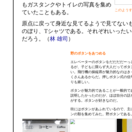
もガスタンクやトイレの写真を集め
このようす
ていたこともある。
原点に戻って身近な見てるようで見てない
のぼり、Tシャツである。それぞれいった
だろう。（
林 雄司
）
野のボタンをあつめる
エレベーターのボタンをだだだだーっ
るが、子どもに限らず大人だってボタ
い。飛行機の操縦席が魅力的なのはき
くさんあるからだ。押しボタン式の信
りも嬉しい。
ボタンが魅力的であることが一般的で
説明したかったのだが、ほぼ自分の話
がする。ボタンが好きなのだ。
街にはボタンがあふれているので、主
ンの類を集めてみた。野ボタンである