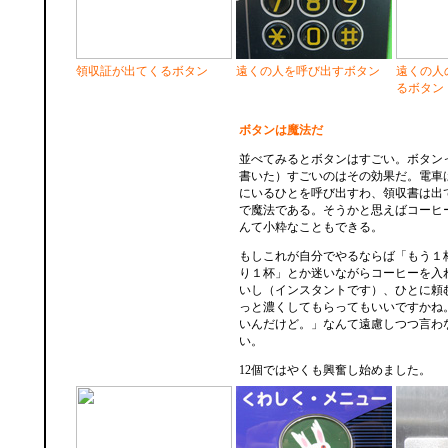
領収証が出てくるボタン
遠くの人を呼び出すボタン
遠くの人
るボタン
ボタンは魔法だ
並べてみるとボタンはすごい。ボタン
書いた）すごいのはその効果だ。電車
にいるひとを呼び出すわ、領収書は出
で魔法である。そうかと思えばコーヒ
んて小粋なこともできる。
もしこれが自分でやるならば「もう１
り１杯」とか迷いながらコーヒーを入
いし（インスタントです）、ひとに頼
っと濃くしてもらってもいいですかね
いんだけど。」なんて遠慮しつつ言わ
い。
12個ではやくも興奮し始めました。