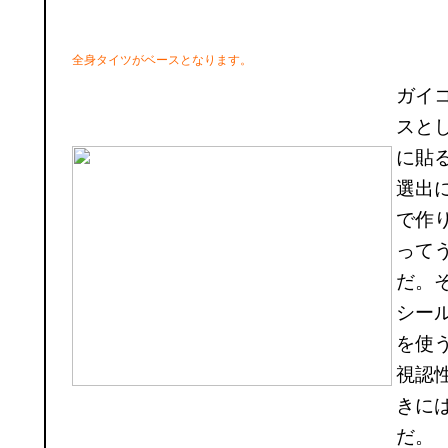
全身タイツがベースとなります。
ガイ
スと
に貼
選出
で作
って
だ。
シー
を使
視認
きに
だ。