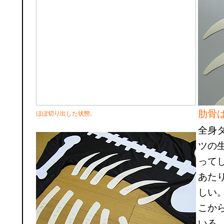
肋骨
ほぼ切り出した状態。
全身
ツの
って
あた
しい
こか
いる