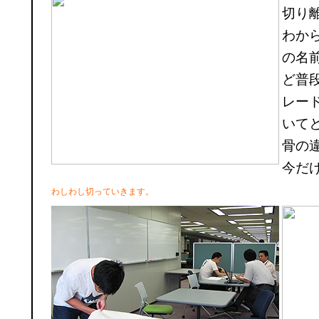
切り
わか
の名
ど普
レー
いて
骨の
今だ
わしわし切っていきます。