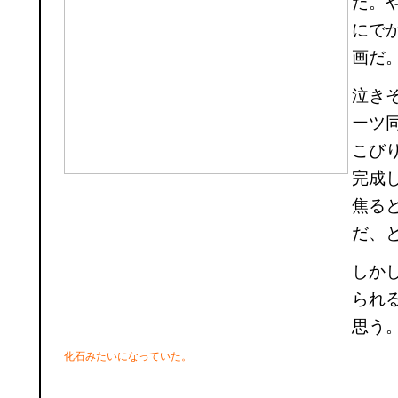
た。
にで
画だ
泣き
ーツ
こび
完成
焦る
だ、
しか
られ
思う
化石みたいになっていた。