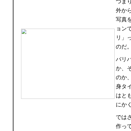
つま
外か
写真
ョン
リ」
のだ
バリ
か、
のか
身タ
はと
にか
では
作っ