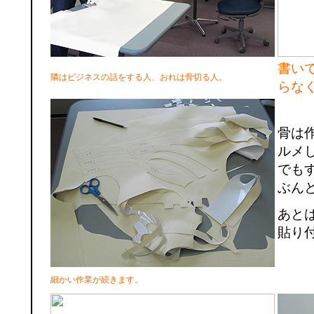
書い
隣はビジネスの話をする人、おれは骨切る人。
らな
骨は
ルメ
でも
ぶん
あと
貼り
細かい作業が続きます。