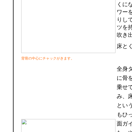
くに
ワー
りし
ツを
吹き
床と
背骨の中心にチャックがきます。
全身
に骨
乗せ
み、
とい
もひ
面ガ