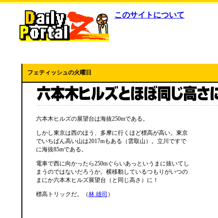
このサイトについて
フェティッシュの火曜日
六本木ヒルズの展望台は海抜250mである。
しかし東京は西のほう、多摩に行くほど標高が高い。東京
でいちばん高い山は2017mもある（雲取山）。立川ですで
に海抜85mである。
電車で西に向かったら250mぐらいあっというまに抜いてし
まうのではないだろうか。横移動しているつもりがいつの
まにか六本木ヒルズ展望台（と同じ高さ）に！
標高トリックだ。（
林 雄司
）