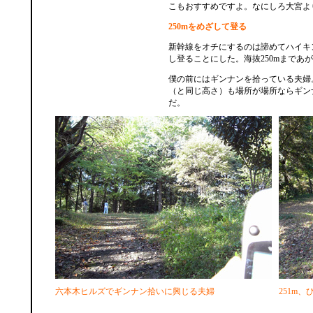
こもおすすめですよ。なにしろ大宮よ
250mをめざして登る
新幹線をオチにするのは諦めてハイキ
し登ることにした。海抜250mまであ
僕の前にはギンナンを拾っている夫婦
（と同じ高さ）も場所が場所ならギン
だ。
六本木ヒルズでギンナン拾いに興じる夫婦
251m