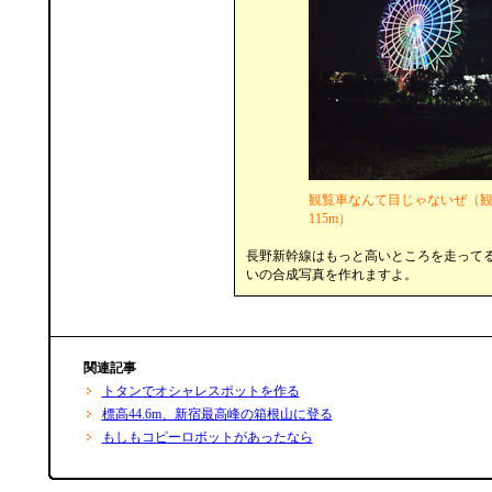
観覧車なんて目じゃないぜ（
115m）
長野新幹線はもっと高いところを走って
いの合成写真を作れますよ。
関連記事
トタンでオシャレスポットを作る
標高44.6m、新宿最高峰の箱根山に登る
もしもコピーロボットがあったなら