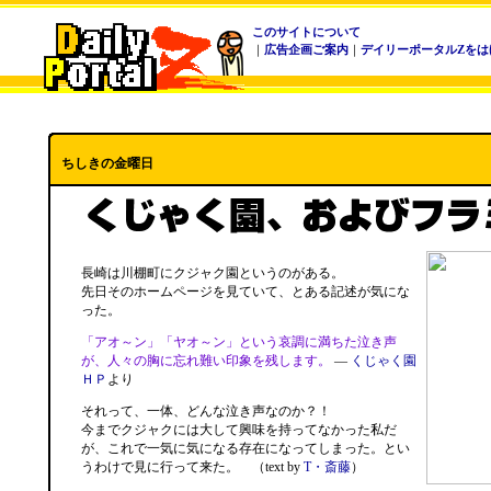
このサイトについて
｜
広告企画ご案内
｜
デイリーポータルZをは
ちしきの金曜日
長崎は川棚町にクジャク園というのがある。
先日そのホームページを見ていて、とある記述が気にな
った。
「アオ～ン」「ヤオ～ン」という哀調に満ちた泣き声
が、人々の胸に忘れ難い印象を残します。
―
くじゃく園
ＨＰ
より
それって、一体、どんな泣き声なのか？！
今までクジャクには大して興味を持ってなかった私だ
が、これで一気に気になる存在になってしまった。とい
うわけで見に行って来た。 （text by
T・斎藤
）