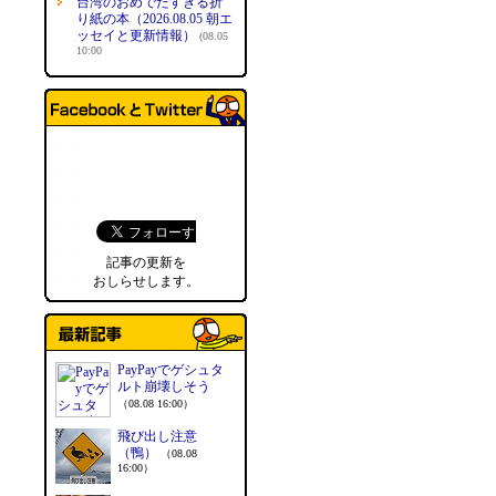
台湾のおめでたすぎる折
り紙の本（2026.08.05 朝エ
ッセイと更新情報）
(08.05
10:00
記事の更新を
おしらせします。
PayPayでゲシュタ
ルト崩壊しそう
（08.08 16:00）
飛び出し注意
（鴨）
（08.08
16:00）