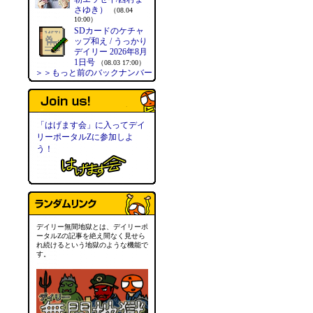
さゆき）
（08.04
10:00）
SDカードのケチャ
ップ和え / うっかり
デイリー 2026年8月
1日号
（08.03 17:00）
＞＞もっと前のバックナンバー
「はげます会」に入ってデイ
リーポータルZに参加しよ
う！
デイリー無間地獄とは、デイリーポ
ータルZの記事を絶え間なく見せら
れ続けるという地獄のような機能で
す。