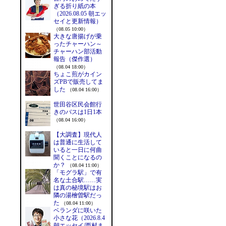
ぎる折り紙の本
（2026.08.05 朝エッ
セイと更新情報）
（08.05 10:00）
大きな唐揚げが乗
ったチャーハン～
チャーハン部活動
報告（傑作選）
（08.04 18:00）
ちょこ煎がカイン
ズPBで販売してま
した
（08.04 16:00）
世田谷区民会館行
きのバスは1日1本
（08.04 16:00）
【大調査】現代人
は普通に生活して
いると一日に何曲
聞くことになるの
か？
（08.04 11:00）
「モグラ駅」で有
名な土合駅……実
は真の秘境駅はお
隣の湯檜曽駅だっ
た
（08.04 11:00）
ベランダに咲いた
小さな花（2026.8.4
朝エッセイ/西村ま