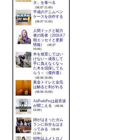
タ」を食べる
（08.07 11:00）
平成のデニムペン
ケースを自作する
（08.07 11:00）
人間ドックと能力
者の医者（2026.8.7
朝エッセイと更新
情報）
（08.07
10:00）
木を放置してはい
けない～成長して
手に負えなくなっ
た木を伐採しても
らう～（傑作選）
（08.06 18:00）
黄金トイレと金箔
は触ると剥がれる
（08.06 16:00）
AirPodsProは超音波
が聞こえる
（08.06
16:00）
姉がはまったガム
ランに自分もはま
ってみる
（08.06
11:00）
60年以上メトロノ