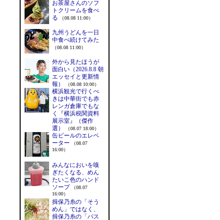
お茶屋さんのソフ
トクリームを食べ
る
（08.08 11:00）
九州うどんを一日
中食べ続けてみた
（08.08 11:00）
外から見たほうが
面白い（2026.8.8 朝
エッセイと更新情
報）
（08.08 10:00）
横浜観光で行くべ
きは中華街でも赤
レンガ倉庫でもな
く『横浜税関資料
展示室』（傑作
選）
（08.07 18:00）
缶ビールのエレベ
ーター
（08.07
16:00）
みんなにおいを嗅
ぎたくなる、めん
たいこ色のハンド
ソープ
（08.07
16:00）
揖保乃糸の「そう
めん」ではなく、
揖保乃糸の「パス