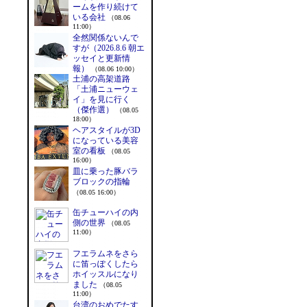
ームを作り続けて
いる会社
（08.06
11:00）
全然関係ないんで
すが（2026.8.6 朝エ
ッセイと更新情
報）
（08.06 10:00）
土浦の高架道路
「土浦ニューウェ
イ」を見に行く
（傑作選）
（08.05
18:00）
ヘアスタイルが3D
になっている美容
室の看板
（08.05
16:00）
皿に乗った豚バラ
ブロックの指輪
（08.05 16:00）
缶チューハイの内
側の世界
（08.05
11:00）
フエラムネをさら
に笛っぽくしたら
ホイッスルになり
ました
（08.05
11:00）
台湾のおめでたす