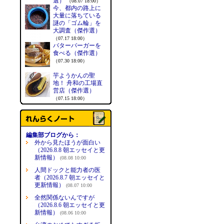
選）
（08.07 18:00）
今、都内の路上に
大量に落ちている
謎の「ゴム輪」を
大調査（傑作選）
（07.17 18:00）
バターバーガーを
食べる（傑作選）
（07.30 18:00）
芋ようかんの聖
地！ 舟和の工場直
営店（傑作選）
（07.15 18:00）
編集部ブログから：
外から見たほうが面白い
（2026.8.8 朝エッセイと更
新情報）
(08.08 10:00
人間ドックと能力者の医
者（2026.8.7 朝エッセイと
更新情報）
(08.07 10:00
全然関係ないんですが
（2026.8.6 朝エッセイと更
新情報）
(08.06 10:00