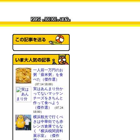
一人前一万円のお
粥「毋米粥」を食
べた（傑作選）
（07.14 18:00）
実はあんまり分か
ってないマッケン
チーズをきちんと
作って食べよう
（傑作選）
（07.24
18:00）
横浜観光で行くべ
きは中華街でも赤
レンガ倉庫でもな
く『横浜税関資料
展示室』（傑作