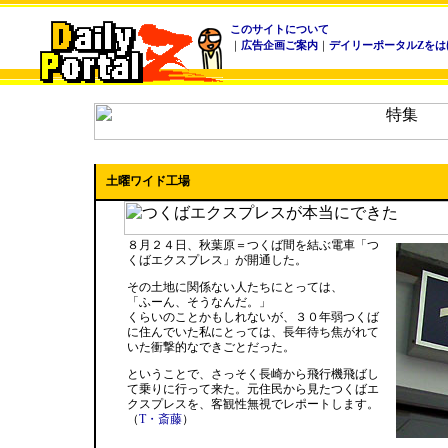
このサイトについて
｜
広告企画ご案内
｜
デイリーポータルZをは
土曜ワイド工場
８月２４日、秋葉原＝つくば間を結ぶ電車「つ
くばエクスプレス」が開通した。
その土地に関係ない人たちにとっては、
「ふーん、そうなんだ。」
くらいのことかもしれないが、３０年弱つくば
に住んでいた私にとっては、長年待ち焦がれて
いた衝撃的なできごとだった。
ということで、さっそく長崎から飛行機飛ばし
て乗りに行って来た。元住民から見たつくばエ
クスプレスを、客観性無視でレポートします。
（
T・斎藤
）