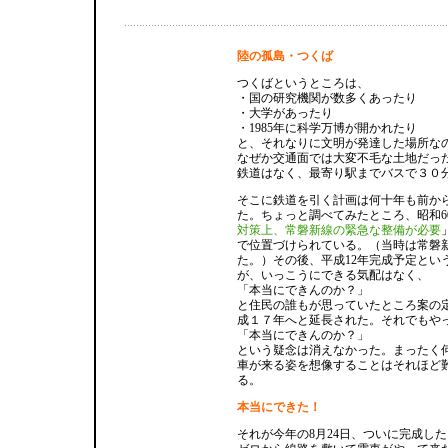
陸の孤島・つくば
つくばというところは、
・国の研究機関が数多くあったり
・大学があったり
・1985年に科学万博が開かれたり
と、それなりに文明が発達した場所な
なぜか交通面では大変不毛な土地だっ
鉄道はなく、最寄り駅までバスで３０
そこに鉄道を引く計画は何十年も前か
た。ちょっと調べてみたところ、昭和6
対策上、常磐新線の緊急な整備が必要
で位置づけられている。（当時は常磐
た。）その後、平成12年完成予定とい
が、いっこうにできる気配はなく、
「本当にできんのか？」
と住民の誰もが思っていたところ案の
成１７年へと延長された。それでもや
「本当にできんのか？」
という疑念は消えなかった。まったく
車が来る姿を想像することはそれほど
る。
本当にできた！
それが今年の8月24日、ついに完成した