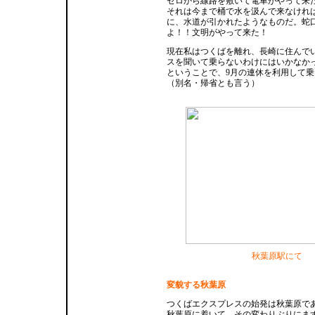
ゼロから線路を敷いて電車がやって来
それは今まで桶で水を汲んで来なけれ
に、水道が引かれたようなものだ。蛇
よ！！文明がやって来た！
現在私はつくばを離れ、長崎に住んで
スを聞いて乗らないわけにはいかなか
ということで、9月の連休を利用して
（別名・帰省とも言う）
秋葉原駅にて
変貌する秋葉原
つくばエクスプレスの始発は秋葉原で
秋葉原に着いて、その変わりぶりにま