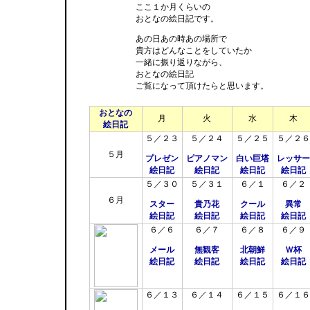
ここ１か月くらいの
おとなの絵日記です。
あの日あの時あの場所で
貴方はどんなことをしていたか
一緒に振り返りながら、
おとなの絵日記
ご覧になって頂けたらと思います。
おとなの
月
火
水
木
絵日記
５／２３
５／２４
５／２５
５／２６
５月
プレゼン
ピアノマン
白い巨塔
レッサー
絵日記
絵日記
絵日記
絵日記
５／３０
５／３１
６／１
６／２
６月
スター
貴乃花
クール
異常
絵日記
絵日記
絵日記
絵日記
６／６
６／７
６／８
６／９
メール
無観客
北朝鮮
Ｗ杯
絵日記
絵日記
絵日記
絵日記
６／１３
６／１４
６／１５
６／１６