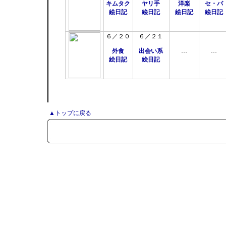
キムタク
ヤリ手
洋楽
セ・パ
絵日記
絵日記
絵日記
絵日記
６／２０
６／２１
外食
出会い系
…
…
絵日記
絵日記
▲トップに戻る