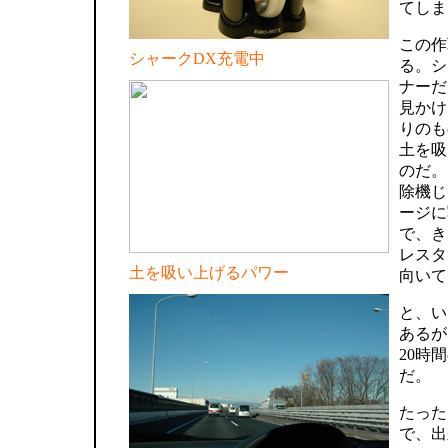
てしま
この作
シャークDX充電中
る。シ
ナーだ
見かけ
りのも
土を吸
のだ。
除機じ
ージに
で、き
レスタ
土を吸い上げるパワー
向いて
と、い
あるが
20時
だ。
たった
で、出