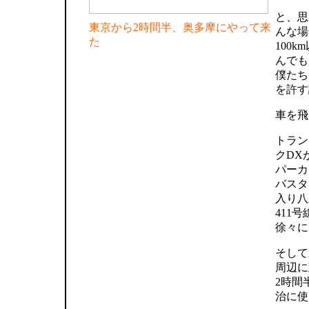
と、思
東京から2時間半、奥多摩にやって来
んな場
た
100
んでも
僕たち
を許す
車を飛
トラン
クDX
パーカ
バスタ
入り八
411
徐々に
そして
周辺に
2時間
治に使