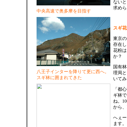
ないと
求めら
中央高速で奥多摩を目指す
スギ花
東京の
存在し
花粉は
か？
国有林
八王子インターを降りて更に西へ。
理局と
スギ林に囲まれてきた
いてみ
「都心
ギ林で
ね。1
から、
へぇー
ます。