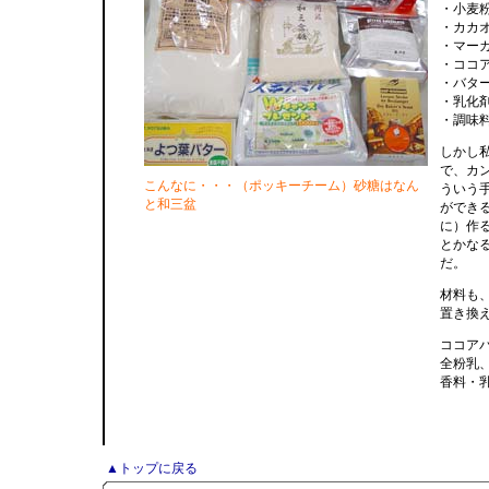
・小
・カ
・マ
・ココ
・バ
・乳
・調味
しかし
で、カ
こんなに・・・（ポッキーチーム）砂糖はなん
ういう
と和三盆
ができ
に）作
とかな
だ。
材料も
置き換
ココア
全粉乳
香料・
▲トップに戻る