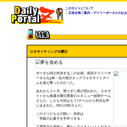
このサイトについて
｜
広告企画ご案内
｜
デイリーポータルZをは
エキサイティング火曜日
ポータル同士対決するこの企画、前回デイリーポ
ータルZは林・住の強力タッグでエキサイトチー
ムを迎え撃ったのだった。
あれから２ヶ月。懲りずに再び現われた。エキサ
イトから毎週火曜日更新のエキニュー総研チーム
さんだ。しかも今回はもう1チームから対決を申
し込まれた。BIGLOBEさんだ。
この３つどもえの戦い、目的は
「市販のお菓子を手作りする」
工業製品を手作り。果たしてうまくいくんだろう