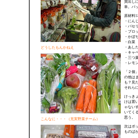
買出し
単。パ
原材料1
・にんじ
・パセ
・ブ
・か
・
・あ
どうしたもんかねえ
・キ
・三
・レモ
「２個
の他は
も？見
それら
けっき
けは置
ゃない
いてく
思う。
こんなに・・・（充実野菜チーム）
次はポ
ものば