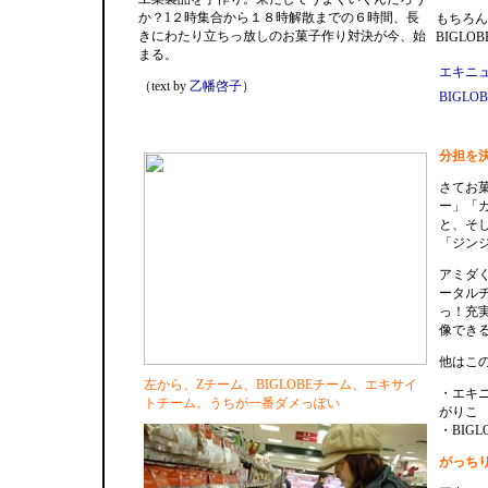
か？1２時集合から１８時解散までの６時間、長
もちろん
きにわたり立ちっ放しのお菓子作り対決が今、始
BIGL
まる。
エキニ
（text by
乙幡啓子
）
BIGL
分担を
さてお
ー」「
と、そ
「ジン
アミダ
ータル
っ！充
像でき
他はこ
左から、Zチーム、BIGLOBEチーム、エキサイ
・エキ
トチーム。うちが一番ダメっぽい
がりこ
・BIG
がっち