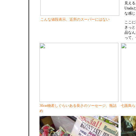
見える
Uta
な感じ
こんな値段表示、近所のスーパーにはない
ここに
きっと
品なん
って、
30cm物差しぐらいある長さのソーセージ、瓶詰
七面鳥ら
め