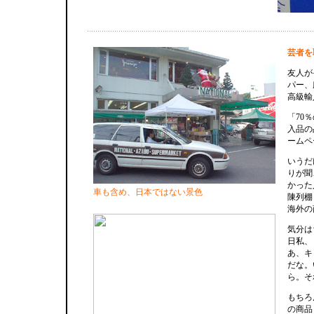
芸者を
友人が
パー、
高級輸
「70
入品の
ームペ
いうだ
りが聞
かった
車も含め、日本ではない景色
陳列棚
海外の
気分は
日私、
あ、キ
だな。
ら。そ
もちろ
の商品