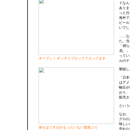
ドなん
ありま
っと分
海外で
ピール
いでし
……な
た。当
「
明ら
気。
」
ってい
オープン！ ギッチリブロックで入ってます
ルのテ
整頓し
「日本
はアメ
輸出が
おり、
販売さ
という
なお、
グロの
味しい
身をほぐすのがもったいない固形ぶり
売れな