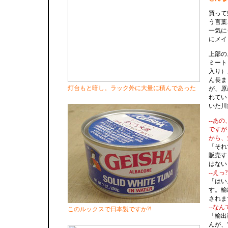
買って
う言葉
一気に
にメイ
上部の
ミート
入り）
ん長ま
灯台もと暗し。ラック外に大量に積んであった
が、原
れてい
いた川
--あの
ですが
から、
「それ
販売す
はない
--えっ
「はい
す。輸
されま
--な
このルックスで日本製ですか?!
「輸出
んが、