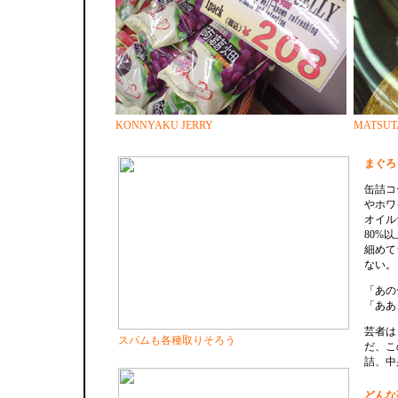
KONNYAKU JERRY
MATSU
まぐろ
缶詰コ
やホワ
オイル
80%
細めて
ない。
「あの
「ああ
芸者は
スパムも各種取りそろう
だ、こ
詰、中
どんな