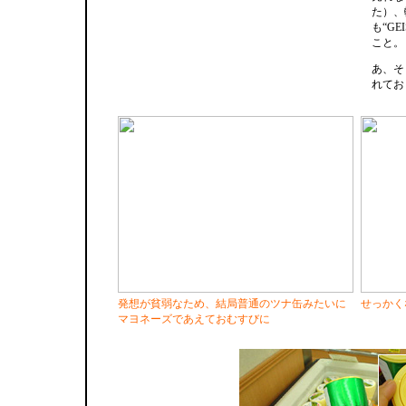
た）、
も“G
こと。
あ、そ
れてお
発想が貧弱なため、結局普通のツナ缶みたいに
せっかく
マヨネーズであえておむすびに