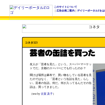
このサイトについて
｜
広告企画ご案内
｜
デイリーポータルZをは
コネタ323
友人が「芸者を見た」という。スーパーマーケッ
トでだ。京都のスーパーにでも行ったのか？
聞けば場所は麻布で、買い物をしている芸者を見
たのではなく、「芸者という缶詰を見た」らし
い。芸者の缶詰。何だ。何が入ってるんだその缶
詰は。買ってきました。
（text by
古賀 及子
）