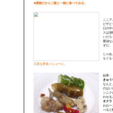
■漬物だからご飯と一緒に食べてみる。
ここア
ピザと
口の中
スは漬
いだろ
醤油な
ずだ。
じゃあ
もぐも
立派な夜食メニューに。
結果・
きゅう
なんと
のはい
ンニク
わせる
オクラ
おおー
べると