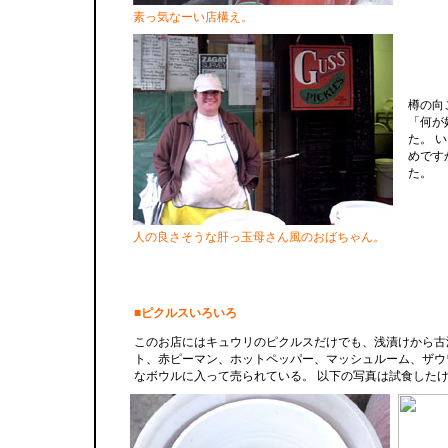
素っ気なーい店構え。
樽の向
「何が
た。 
めです
た。
人の良さそうな肝っ玉母さん風のおばちゃん。
■ピクルスいろいろ
このお店にはキュウリのピクルスだけでも、浅漬けから古
ト、赤ピーマン、ホットペッパー、マッシュルーム、ザウ
なボウルに入って売られている。 以下の写真は試食した