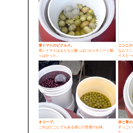
青トマトのピクルス。
ニンニク
青いトマトはもともと酸っぱいからすごーく酸
なんてこ
っぱかった。
イスと一
オリーブ。
赤と青の
これはどこにでもある感じの普通のお味。
すっごい
た。