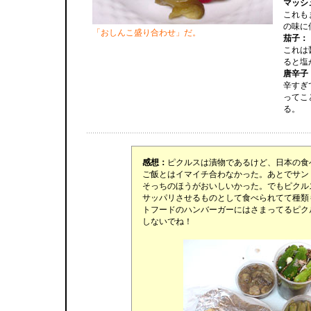
マッシ
これも
の味に
「おしんこ盛り合わせ」だ。
茄子：
これは
ると塩
唐辛子
辛すぎ
ってこ
る。
感想：
ピクルスは漬物であるけど、日本の食
ご飯とはイマイチ合わなかった。あとでサン
そっちのほうがおいしいかった。でもピクル
サッパリさせるものとして食べられてて種類
トフードのハンバーガーにはさまってるピク
しないでね！