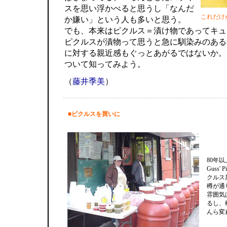
スを思い浮かべると思うし「なんだ
これだけ
か嫌い」という人も多いと思う。
でも、本来はピクルス＝漬け物であってキュ
ピクルスが漬物って思うと急に馴染みのある
に対する親近感もぐっとあがるではないか。
ついて知ってみよう。
（
藤井季美
）
■ピクルスを買いに
80年
Guss
クルス
樽が通
雰囲気
るし、
んら変