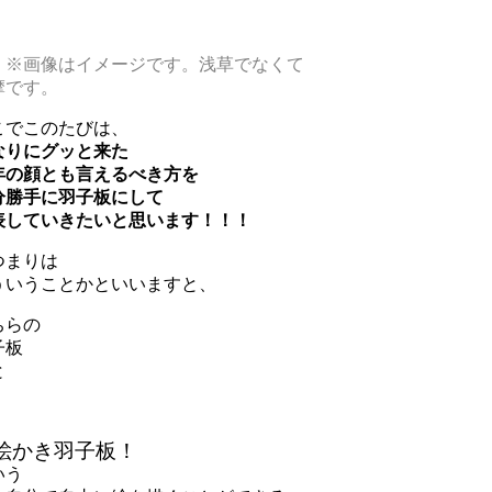
※画像はイメージです。浅草でなくて
摩です。
こでこのたびは、
なりにグッと来た
年の顔とも言えるべき方を
分勝手に羽子板にして
表していきたいと思います！！！
つまりは
ういうことかといいますと、
ちらの
子板
と
絵かき羽子板！
いう