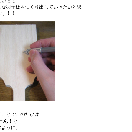
ていって
んな羽子板をつくり出していきたいと思
ます！！
てことでこのたびは
ーん！
と
のように、