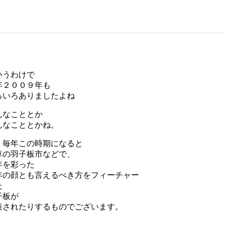
いうわけで
年２００９年も
ろいろありましたよね
んなこととか
んなこととかね。
、毎年この時期になると
草の羽子板市などで、
年を彩った
年の顔とも言えるべき方をフィーチャー
た
子板が
表されたりするものでございます。