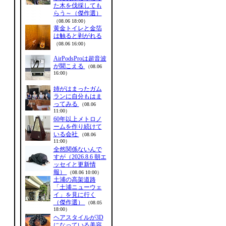
た木を伐採しても
らう～（傑作選）
（08.06 18:00）
黄金トイレと金箔
は触ると剥がれる
（08.06 16:00）
AirPodsProは超音波
が聞こえる
（08.06
16:00）
姉がはまったガム
ランに自分もはま
ってみる
（08.06
11:00）
60年以上メトロノ
ームを作り続けて
いる会社
（08.06
11:00）
全然関係ないんで
すが（2026.8.6 朝エ
ッセイと更新情
報）
（08.06 10:00）
土浦の高架道路
「土浦ニューウェ
イ」を見に行く
（傑作選）
（08.05
18:00）
ヘアスタイルが3D
になっている美容