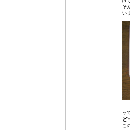
げ
そ
い
っ
ど
こ