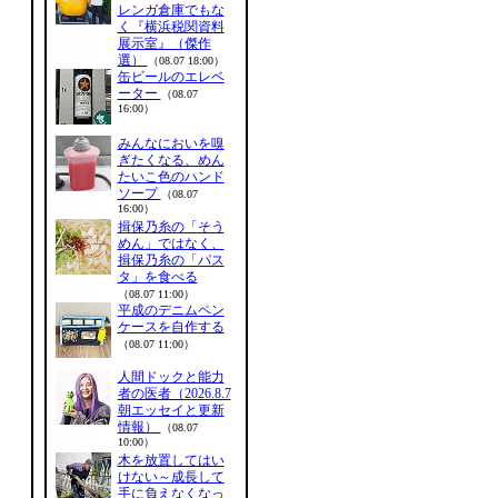
レンガ倉庫でもな
く『横浜税関資料
展示室』（傑作
選）
（08.07 18:00）
缶ビールのエレベ
ーター
（08.07
16:00）
みんなにおいを嗅
ぎたくなる、めん
たいこ色のハンド
ソープ
（08.07
16:00）
揖保乃糸の「そう
めん」ではなく、
揖保乃糸の「パス
タ」を食べる
（08.07 11:00）
平成のデニムペン
ケースを自作する
（08.07 11:00）
人間ドックと能力
者の医者（2026.8.7
朝エッセイと更新
情報）
（08.07
10:00）
木を放置してはい
けない～成長して
手に負えなくなっ