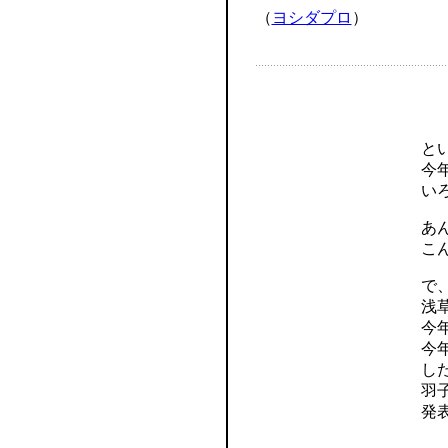
（
ヨシダプロ
）
と
今
い
あ
こ
で
浅
今
今
し
羽
発