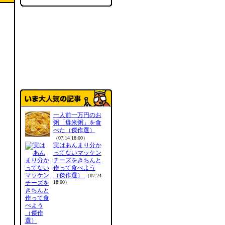
一人前一万円のお
粥「毋米粥」を食
べた（傑作選）
（07.14 18:00）
実はあんまり分か
ってないマッケン
チーズをきちんと
作って食べよう
（傑作選）
（07.24
18:00）