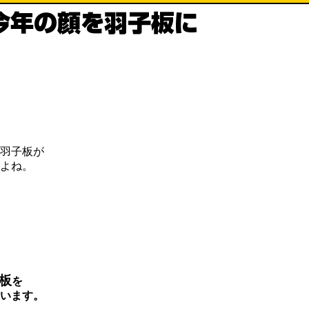
た羽子板が
よね。
板
を
います。