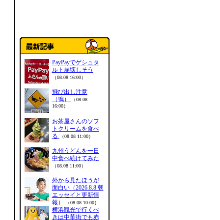
PayPayでゲシュタ
ルト崩壊しそう
（08.08 16:00）
飛び出し注意
（鴨）
（08.08
16:00）
お茶屋さんのソフ
トクリームを食べ
る
（08.08 11:00）
九州うどんを一日
中食べ続けてみた
（08.08 11:00）
外から見たほうが
面白い（2026.8.8 朝
エッセイと更新情
報）
（08.08 10:00）
横浜観光で行くべ
きは中華街でも赤