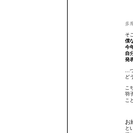
多
そ
僕
今
自
発
…
ど
こ
羽
こ
お
と