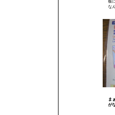
板
な
ま
が