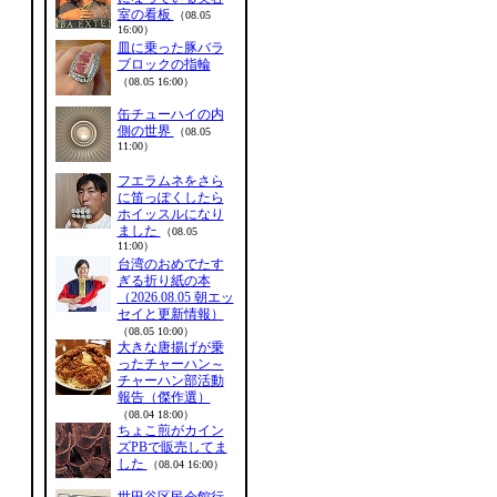
室の看板
（08.05
16:00）
皿に乗った豚バラ
ブロックの指輪
（08.05 16:00）
缶チューハイの内
側の世界
（08.05
11:00）
フエラムネをさら
に笛っぽくしたら
ホイッスルになり
ました
（08.05
11:00）
台湾のおめでたす
ぎる折り紙の本
（2026.08.05 朝エッ
セイと更新情報）
（08.05 10:00）
大きな唐揚げが乗
ったチャーハン～
チャーハン部活動
報告（傑作選）
（08.04 18:00）
ちょこ煎がカイン
ズPBで販売してま
した
（08.04 16:00）