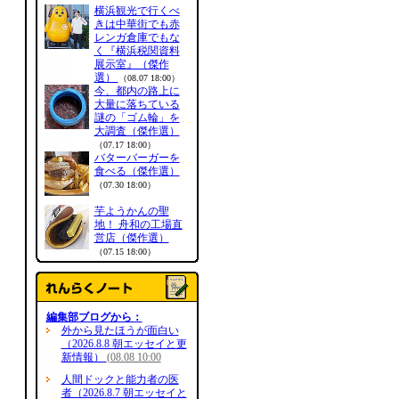
横浜観光で行くべ
きは中華街でも赤
レンガ倉庫でもな
く『横浜税関資料
展示室』（傑作
選）
（08.07 18:00）
今、都内の路上に
大量に落ちている
謎の「ゴム輪」を
大調査（傑作選）
（07.17 18:00）
バターバーガーを
食べる（傑作選）
（07.30 18:00）
芋ようかんの聖
地！ 舟和の工場直
営店（傑作選）
（07.15 18:00）
編集部ブログから：
外から見たほうが面白い
（2026.8.8 朝エッセイと更
新情報）
(08.08 10:00
人間ドックと能力者の医
者（2026.8.7 朝エッセイと