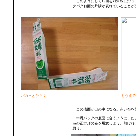
このようにして底面を対角線に沿っ
クパクお面の片鱗が表れていることが
パカっとひらく
もうすで
この底面が口の中になる。赤い布を
牛乳パックの底面に合うように、だ
ｍの正方形の布を用意しよう。無けれ
思う。