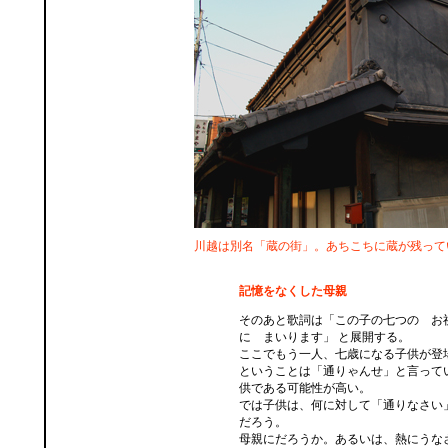
川越は別名「蔵の街」。あちこちに蔵が残って
記憶をなくした母親
そのあと歌詞は「
この子の七つの お
に まいります」
と展開する。
ここでもう一人、七歳になる子供が登
ということは「通りゃんせ」と言って
供である可能性が高い。
では子供は、何に対して「通りなさい
だろう。
母親にだろうか。あるいは、熱にうな