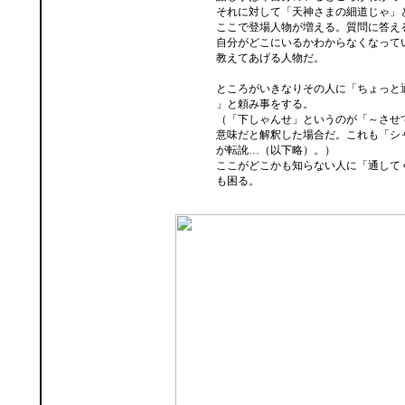
それに対して「天神さまの細道じゃ」
ここで登場人物が増える。質問に答え
自分がどこにいるかわからなくなって
教えてあげる人物だ。
ところがいきなりその人に「
ちょっと
」と頼み事をする。
（「下しゃんせ」というのが「～させ
意味だと解釈した場合だ。これも「シ
が転訛…（以下略）。）
ここがどこかも知らない人に「通して
も困る。