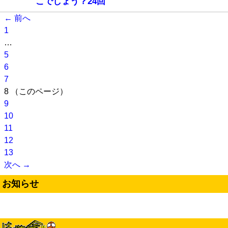
こでしょう？24回
← 前へ
1
…
5
6
7
8
（このページ）
9
10
11
12
13
次へ →
お知らせ