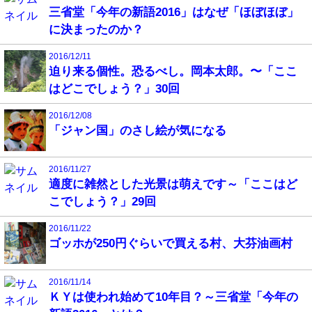
三省堂「今年の新語2016」はなぜ「ほぼほぼ」
に決まったのか？
2016/12/11
迫り来る個性。恐るべし。岡本太郎。〜「ここ
はどこでしょう？」30回
2016/12/08
「ジャン国」のさし絵が気になる
2016/11/27
適度に雑然とした光景は萌えです～「ここはど
こでしょう？」29回
2016/11/22
ゴッホが250円ぐらいで買える村、大芬油画村
2016/11/14
ＫＹは使われ始めて10年目？～三省堂「今年の