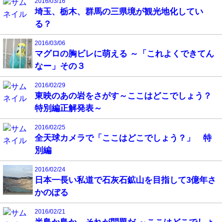
2016/03/16
埼玉、栃木、群馬の三県境が観光地化してい
る？
2016/03/06
マグロの胸ビレに萌える ～「これよくできてん
なー」その３
2016/02/29
東映のあの岩をさがす～ここはどこでしょう？
特別編正解発表～
2016/02/25
全天球カメラで「ここはどこでしょう？」 特
別編
2016/02/24
日本一長い私道で石灰石鉱山を目指して3億年さ
かのぼる
2016/02/21