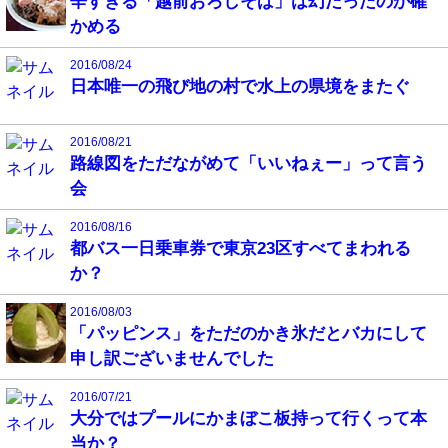
辛すぎる「越前おろしそば」は幻だったのか確
かめる
2016/08/24
日本唯一の飛び地の村で水上の県境をまたぐ
2016/08/21
路線図をただながめて「いいねぇー」って言う
会
2016/08/16
都バス一日乗車券で東京23区すべてまわれる
か？
2016/08/03
「パッピンス」をただのかき氷だとバカにして
申し訳ございませんでした
2016/07/21
大分ではプールにかまぼこ板持って行くって本
当か？