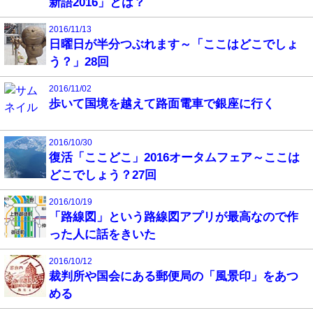
新語2016」とは？
2016/11/13
日曜日が半分つぶれます～「ここはどこでしょ
う？」28回
2016/11/02
歩いて国境を越えて路面電車で銀座に行く
2016/10/30
復活「ここどこ」2016オータムフェア～ここは
どこでしょう？27回
2016/10/19
「路線図」という路線図アプリが最高なので作
った人に話をきいた
2016/10/12
裁判所や国会にある郵便局の「風景印」をあつ
める