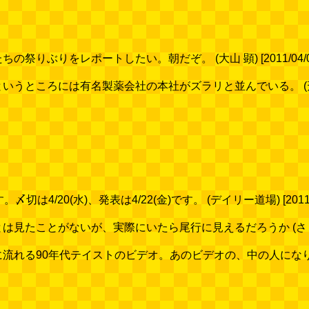
りぶりをレポートしたい。朝だぞ。 (大山 顕) [2011/04/0
ところには有名製薬会社の本社がズラリと並んでいる。 (斎藤 充博)
4/20(水)、発表は4/22(金)です。 (デイリー道場) [2011/0
たことがないが、実際にいたら尾行に見えるだろうか (さくらいみか)
れる90年代テイストのビデオ。あのビデオの、中の人になりたい。 (田