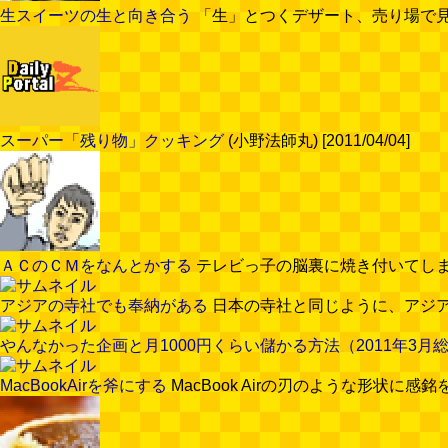
生スイーツの生と向き合う
「生」とつくデザート、売り場で見てみ
スーパー「残り物」クッキング
(小野法師丸) [2011/04/04]
ＡＣのＣＭをなんとかする
テレビっ子の脳裏に焼き付いてしまった
アジアの寺社でも奉納がある
日本の寺社と同じように、アジア各国
やんなかった企画と月1000円くらい儲かる方法（2011年3月
MacBookAirを斧にする
MacBook Airの刃のような形状に感銘を