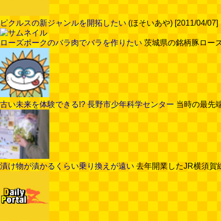
ピクルスの新ジャンルを開拓したい
(ほそいあや) [2011/04/07]
ローズポークのバラ肉でバラを作りたい
茨城県の銘柄豚ローズポ
古い未来を体験できる!? 長野市少年科学センター
当時の最先端
漬け物が漬かるくらい乗り換えが遠い
去年開業したJR横須賀線の