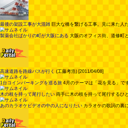
最後の架設工事が大混雑
巨大な橋を繋げる工事。見に来た人たちの祭
製薬会社ばかりの町が大阪にある
大阪のオフィス街、道修町という
高速道路を路線バスが行く
(工藤考浩) [2011/04/08]
1台コインパーキングを巡る旅
4月のテーマは「花を見る」です。〆切は
木の枝を持って尾行したい
両手に木の枝を持って尾行するひとは見
あのカラオケビデオの中の人になりたい
カラオケの歌詞の裏に流