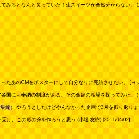
るとなんと炙っていた！生スイーツが全然分からない。 (尾張 由晃)
あのCMをポスターにして自分なりに完結させたい。 (ヨシダプロ) 
にも奉納の制度がある。その金額の相場を探ってみた。 (ライスマウ
総集編）
やろうとしたけどやんなかった企画で3月を振り返ります。 (デ
受け、この形の斧を作ろうと思う (小堀 友樹) [2011/04/02]