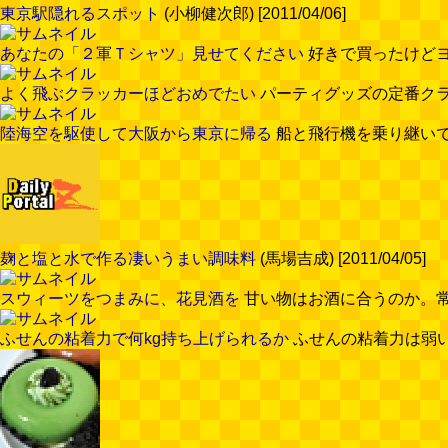
東京駅隠れるスポット
(小柳健次郎) [2011/04/06]
あなたの「２軍Ｔシャツ」見せてください
好きで買ったけどヨレ
よく飛ぶクラッカーほどおめでたい
パーティグッズの定番クラッカ
陸海空を駆使して大阪から東京に帰る
船と飛行機を乗り継いで大
麹と塩と水で作る凄いうまい調味料
(馬場吉成) [2011/04/05]
スウィーツをつまみに、花見酒を
甘い物はお酒に合うのか。常識を
ふせんの粘着力で何kg持ち上げられるか
ふせんの粘着力は弱いが