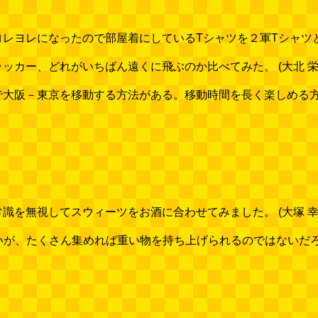
ヨレになったので部屋着にしているTシャツを２軍Tシャツと呼ぶ。 (
ー、どれがいちばん遠くに飛ぶのか比べてみた。 (大北 栄人) [20
阪－東京を移動する方法がある。移動時間を長く楽しめる方法だ (林 雄
無視してスウィーツをお酒に合わせてみました。 (大塚 幸代) [20
、たくさん集めれば重い物を持ち上げられるのではないだろうか。 (石川