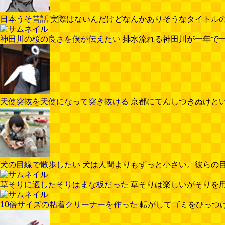
日本うそ昔話
実際はないんだけどなんかありそうなタイトルのうそ昔
神田川の桜の良さを僕が伝えたい
排水流れる神田川が一年で一番華
天使突抜を天使になって突き抜ける
京都にてんしつきぬけという
犬の目線で散歩したい
犬は人間よりもずっと小さい。彼らの目線に合
草そりに適したそりはまな板だった
草そりは楽しいがそりを用意す
10倍サイズの粘着クリーナーを作った
転がしてゴミをひっつける