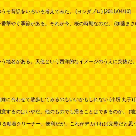
話をいろいろ考えてみた。 (ヨシダプロ) [2011/04/10]
やぐ季節がある。それが今、桜の時期なのだ。 (加藤まさゆき) [2
地名がある。天使という西洋的なイメージのうえに突抜だ。 (西村まさ
わせて散歩してみるのもいいかもしれない (小堺 丸子) [2011
るのはいやだ。他のものでも滑ることはできるのか。 (地主 恵亮) 
粘着クリーナー。便利だが、これがデカければ完璧だと思うのだ。 (榎並