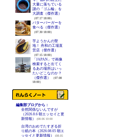
大量に落ちている
謎の「ゴム輪」を
大調査（傑作選）
（07.17 18:00）
バターバーガーを
食べる（傑作選）
（07.30 18:00）
芋ようかんの聖
地！ 舟和の工場直
営店（傑作選）
（07.15 18:00）
「JAPAN」で画像
検索すると出てく
るあの場所はいっ
たいどこなのか？
（傑作選）
（07.08
18:00）
編集部ブログから：
全然関係ないんですが
（2026.8.6 朝エッセイと更
新情報）
(08.06 10:00
台湾のおめでたすぎる折
り紙の本（2026.08.05 朝エ
ッセイと更新情報）
(08.05