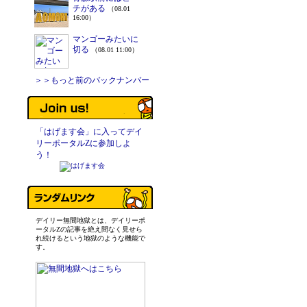
チがある
（08.01
16:00）
マンゴーみたいに
切る
（08.01 11:00）
＞＞もっと前のバックナンバー
「はげます会」に入ってデイ
リーポータルZに参加しよ
う！
デイリー無間地獄とは、デイリーポ
ータルZの記事を絶え間なく見せら
れ続けるという地獄のような機能で
す。