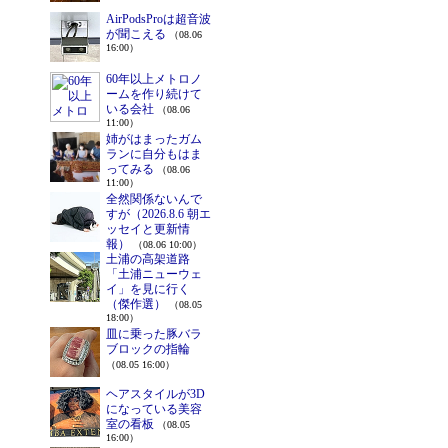
AirPodsProは超音波
が聞こえる
（08.06
16:00）
60年以上メトロノ
ームを作り続けて
いる会社
（08.06
11:00）
姉がはまったガム
ランに自分もはま
ってみる
（08.06
11:00）
全然関係ないんで
すが（2026.8.6 朝エ
ッセイと更新情
報）
（08.06 10:00）
土浦の高架道路
「土浦ニューウェ
イ」を見に行く
（傑作選）
（08.05
18:00）
皿に乗った豚バラ
ブロックの指輪
（08.05 16:00）
ヘアスタイルが3D
になっている美容
室の看板
（08.05
16:00）