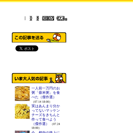
一人前一万円のお
粥「毋米粥」を食
べた（傑作選）
（07.14 18:00）
実はあんまり分か
ってないマッケン
チーズをきちんと
作って食べよう
（傑作選）
（07.24
18:00）
今、都内の路上に