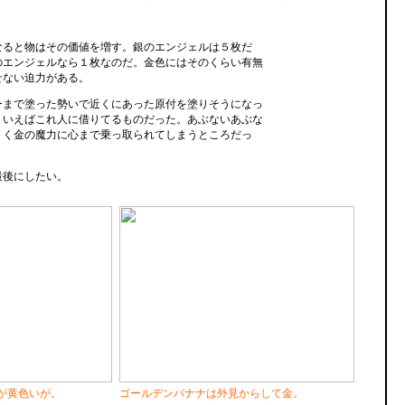
なると物はその価値を増す。銀のエンジェルは５枚だ
のエンジェルなら１枚なのだ。金色にはそのくらい有無
せない迫力がある。
ーまで塗った勢いで近くにあった原付を塗りそうになっ
ういえばこれ人に借りてるものだった。あぶないあぶな
うく金の魔力に心まで乗っ取られてしまうところだっ
最後にしたい。
が黄色いが。
ゴールデンバナナは外見からして金。