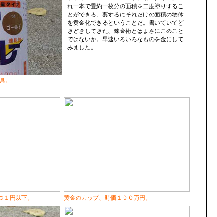
れ一本で畳約一枚分の面積を二度塗りするこ
とができる。要するにそれだけの面積の物体
を黄金化できるということだ。書いていてど
きどきしてきた、錬金術とはまさにこのこと
ではないか。早速いろいろなものを金にして
みました。
具。
つ１円以下。
黄金のカップ、時価１００万円。