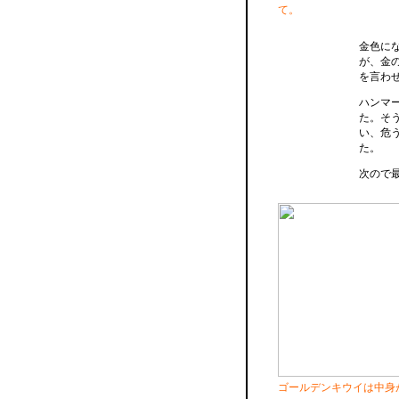
て。
金色に
が、金
を言わ
ハンマ
た。そ
い、危
た。
次ので
ゴールデンキウイは中身