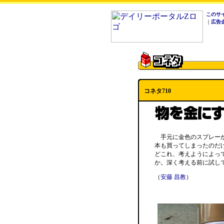
このサ
｜
広告
コネタ710
手元に金色のスプレーが
本も買ってしまったのだ
どこれ、考えようによっ
か。深く考える前に試し
（
安藤 昌教
）