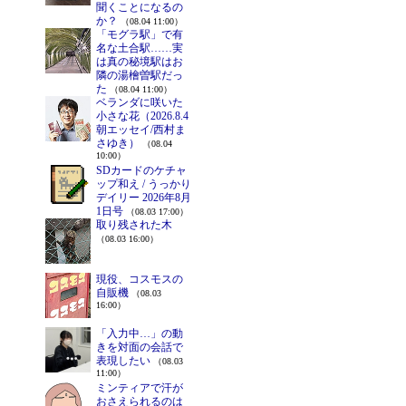
聞くことになるの
か？
（08.04 11:00）
「モグラ駅」で有
名な土合駅……実
は真の秘境駅はお
隣の湯檜曽駅だっ
た
（08.04 11:00）
ベランダに咲いた
小さな花（2026.8.4
朝エッセイ/西村ま
さゆき）
（08.04
10:00）
SDカードのケチャ
ップ和え / うっかり
デイリー 2026年8月
1日号
（08.03 17:00）
取り残された木
（08.03 16:00）
現役、コスモスの
自販機
（08.03
16:00）
「入力中…」の動
きを対面の会話で
表現したい
（08.03
11:00）
ミンティアで汗が
おさえられるのは