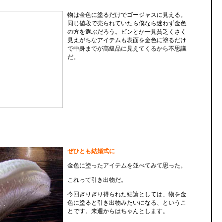
物は金色に塗るだけでゴージャスに見える。
同じ値段で売られていたら僕なら迷わず金色
の方を選ぶだろう。ビンとか一見貧乏くさく
見えがちなアイテムも表面を金色に塗るだけ
で中身までが高級品に見えてくるから不思議
だ。
ぜひとも結婚式に
金色に塗ったアイテムを並べてみて思った。
これって引き出物だ。
今回ぎりぎり得られた結論としては、物を金
色に塗ると引き出物みたいになる、というこ
とです。来週からはちゃんとします。