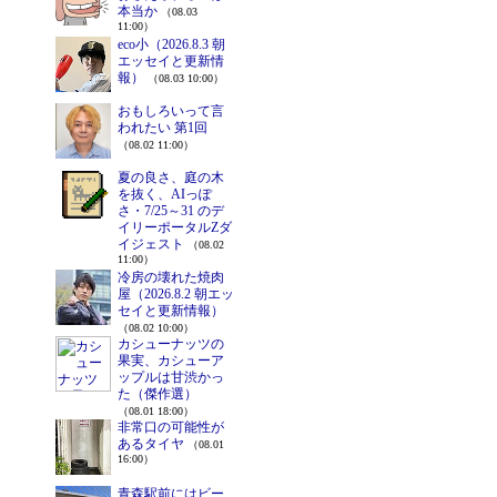
本当か
（08.03
11:00）
eco小（2026.8.3 朝
エッセイと更新情
報）
（08.03 10:00）
おもしろいって言
われたい 第1回
（08.02 11:00）
夏の良さ、庭の木
を抜く、AIっぽ
さ・7/25～31 のデ
イリーポータルZダ
イジェスト
（08.02
11:00）
冷房の壊れた焼肉
屋（2026.8.2 朝エッ
セイと更新情報）
（08.02 10:00）
カシューナッツの
果実、カシューア
ップルは甘渋かっ
た（傑作選）
（08.01 18:00）
非常口の可能性が
あるタイヤ
（08.01
16:00）
青森駅前にはビー