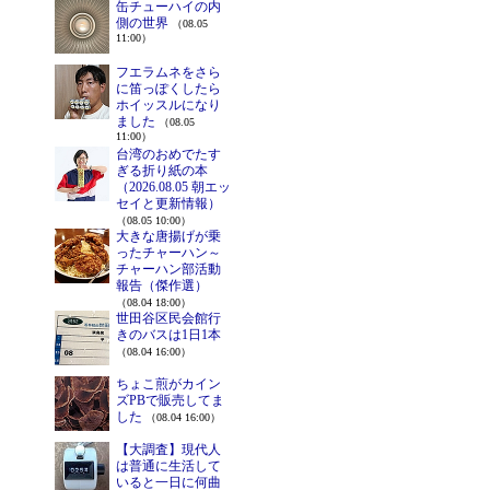
缶チューハイの内
側の世界
（08.05
11:00）
フエラムネをさら
に笛っぽくしたら
ホイッスルになり
ました
（08.05
11:00）
台湾のおめでたす
ぎる折り紙の本
（2026.08.05 朝エッ
セイと更新情報）
（08.05 10:00）
大きな唐揚げが乗
ったチャーハン～
チャーハン部活動
報告（傑作選）
（08.04 18:00）
世田谷区民会館行
きのバスは1日1本
（08.04 16:00）
ちょこ煎がカイン
ズPBで販売してま
した
（08.04 16:00）
【大調査】現代人
は普通に生活して
いると一日に何曲