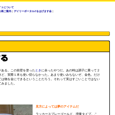
イトについて
企画ご案内
｜
デイリーポータルZをはげます会
｜
ある。この前壁を塗った
とき
に余ったやつだ。あの時は調子に乗って２
けど、実際１本も使い切らなかった。あまり使いみちないぞ、金色。だけ
ては物を金にできるということだろう。それって実はすごいことではない
てみました。
見方によっては夢のアイテムだ
ラッカースプレーゴールド、増量タイプ。こ