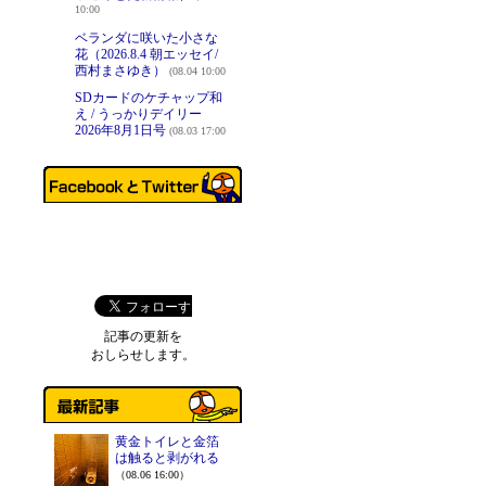
10:00
ベランダに咲いた小さな
花（2026.8.4 朝エッセイ/
西村まさゆき）
(08.04 10:00
SDカードのケチャップ和
え / うっかりデイリー
2026年8月1日号
(08.03 17:00
記事の更新を
おしらせします。
黄金トイレと金箔
は触ると剥がれる
（08.06 16:00）