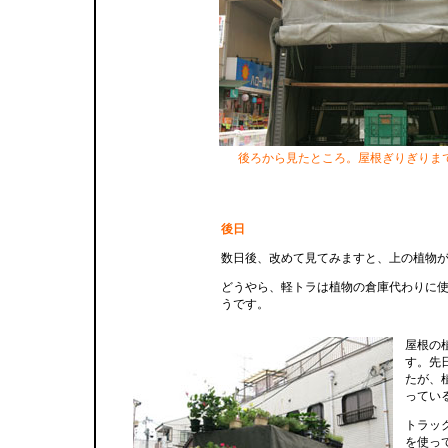
後ろから見たところ。屋根ぎりぎりま
後日
数日後、改めて見てみますと、上の植物
どうやら、軽トラは植物の倉庫代わりに
うです。
屋根の
す。先
たが、
ってい
トラッ
を使っ