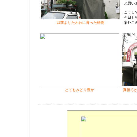
と思い
こうし
今日も
以前よりたわわに育った植物
案外こ
とてもみどり豊か
真後ろ