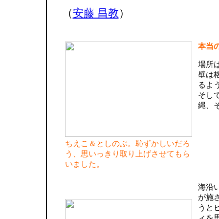
（
安藤 昌教
）
本当
場所
壁は
るよ
そし
縄、
ちえこ＆としのぶ。恥ずかしいだろ
う、思いっきり取り上げさせてもら
いました。
海沿
が施
うと
ィを