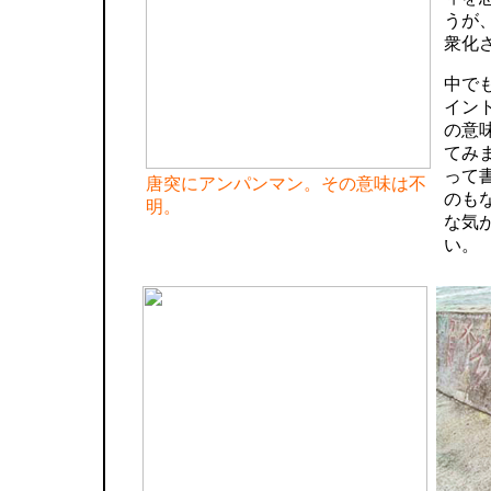
うが
衆化
中で
イン
の意
てみ
って
唐突にアンパンマン。その意味は不
のも
明。
な気
い。