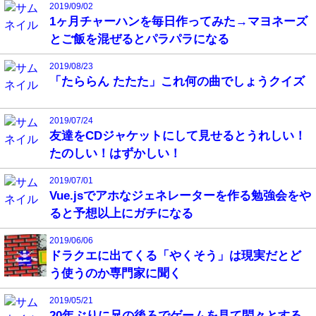
2019/09/02
1ヶ月チャーハンを毎日作ってみた→マヨネーズ
とご飯を混ぜるとパラパラになる
2019/08/23
「たららん たたた」これ何の曲でしょうクイズ
2019/07/24
友達をCDジャケットにして見せるとうれしい！
たのしい！はずかしい！
2019/07/01
Vue.jsでアホなジェネレーターを作る勉強会をや
ると予想以上にガチになる
2019/06/06
ドラクエに出てくる「やくそう」は現実だとど
う使うのか専門家に聞く
2019/05/21
20年ぶりに兄の後ろでゲームを見て悶々とする