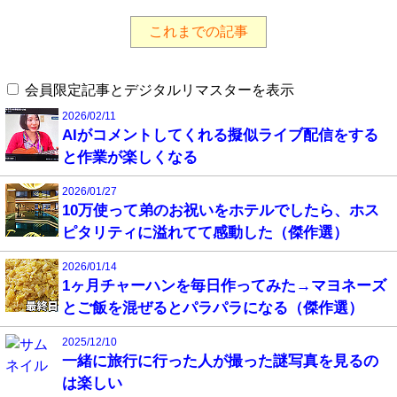
これまでの記事
会員限定記事とデジタルリマスターを表示
2026/02/11
AIがコメントしてくれる擬似ライブ配信をする
と作業が楽しくなる
2026/01/27
10万使って弟のお祝いをホテルでしたら、ホス
ピタリティに溢れてて感動した（傑作選）
2026/01/14
1ヶ月チャーハンを毎日作ってみた→マヨネーズ
とご飯を混ぜるとパラパラになる（傑作選）
2025/12/10
一緒に旅行に行った人が撮った謎写真を見るの
は楽しい