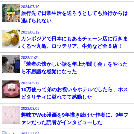
2024/07/10
旅行先で日常生活を送ろうとしても旅行からは
逃げられない
2023/06/12
カンボジアで日本にもあるチェーン店に行きま
くる〜丸亀、ロッテリア、牛角など全８店！
2022/11/21
「若者の懐かしい話を年上が聞く会」をやった
ら不思議な感覚になった
2022/05/12
10万使って弟のお祝いをホテルでしたら、ホス
ピタリティに溢れてて感動した
2022/03/09
趣味でWeb漫画を9年描き続けた作者に、9年フ
ァンだった読者がインタビューした