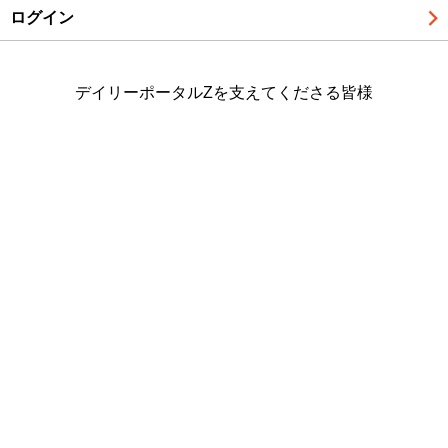
ログイン
デイリーポータルZを支えてくださる皆様
ライター紹介
個人情報保護方針
情報収集について
特定商取引法に基づく表記
運営会社情報
デイリーポータルZ株式会社
©DailyPortalZ Inc. All Rights Reserved.