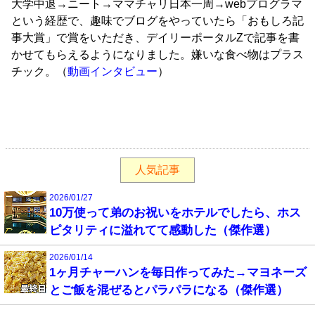
大学中退→ニート→ママチャリ日本一周→webプログラマ
という経歴で、趣味でブログをやっていたら「おもしろ記
事大賞」で賞をいただき、デイリーポータルZで記事を書
かせてもらえるようになりました。嫌いな食べ物はプラス
チック。（
動画インタビュー
）
人気記事
2026/01/27
10万使って弟のお祝いをホテルでしたら、ホス
ピタリティに溢れてて感動した（傑作選）
2026/01/14
1ヶ月チャーハンを毎日作ってみた→マヨネーズ
とご飯を混ぜるとパラパラになる（傑作選）