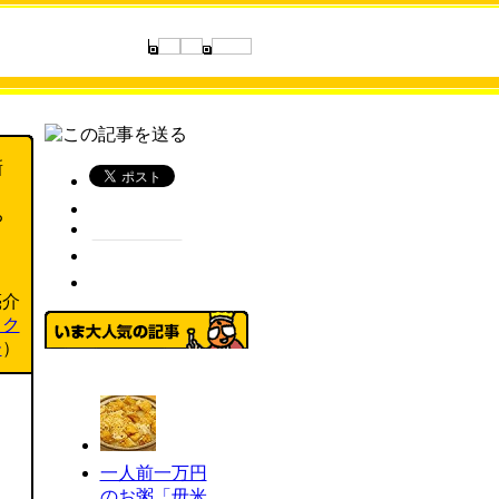
新
ち
亮介
ック
ー
）
一人前一万円
のお粥「毋米