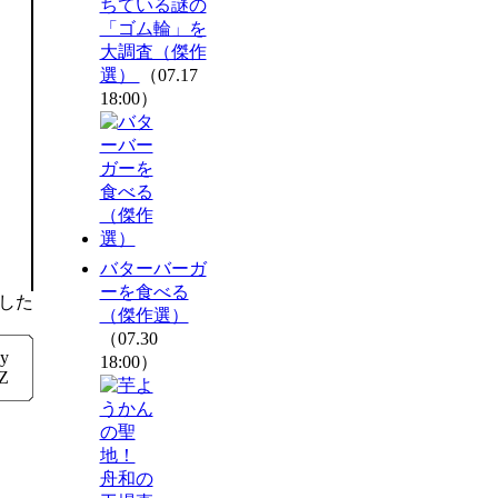
ちている謎の
「ゴム輪」を
大調査（傑作
選）
（07.17
18:00）
バターバーガ
ーを食べる
した
（傑作選）
（07.30
y
18:00）
lZ