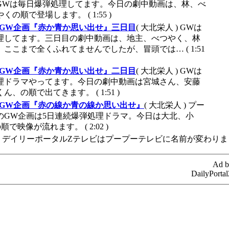
GWは毎日爆弾処理してます。今日の劇中動画は、林、べ
の順で登場します。 ( 1:55 )
GW企画『赤か青か思い出せ』三日目
( 大北栄人 )
GWは
理してます。三日目の劇中動画は、地主、べつやく、林
ここまで全くふれてませんでしたが、冒頭では… ( 1:51
GW企画『赤か青か思い出せ』二日目
( 大北栄人 )
GWは
理ドラマやってます。今日の劇中動画は宮城さん、安藤
、の順で出てきます。 ( 1:51 )
GW企画『赤の線か青の線か思い出せ』
( 大北栄人 )
プー
のGW企画は5日連続爆弾処理ドラマ。今日は大北、小
で映像が流れます。 ( 2:02 )
デイリーポータルZテレビはプープーテレビに名前が変わりま
Ad b
DailyPorta