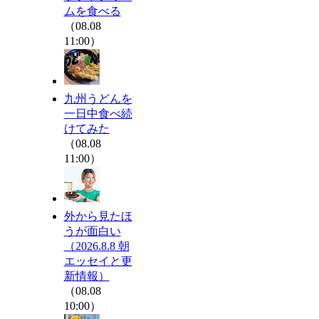
ムを食べる
（08.08
11:00）
九州うどんを
一日中食べ続
けてみた
（08.08
11:00）
外から見たほ
うが面白い
（2026.8.8 朝
エッセイと更
新情報）
（08.08
10:00）