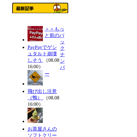
＞＞もっ
と前のバ
ッ
PayPayでゲシ
ク
ュタルト崩壊
ナ
しそう
（08.08
ン
16:00）
バ
ー
飛び出し注意
（鴨）
（08.08
16:00）
お茶屋さんの
ソフトクリー