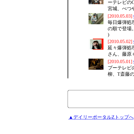
ーテレビの
宮城、べつやく
[2010.05.03]
毎日爆弾処
の順で登場。
)
[2010.05.02]
延々爆弾処
さん、藤原くん
[2010.05.01]
プーテレビ
柳、T斎藤の順
▲デイリーポータルZトップへ