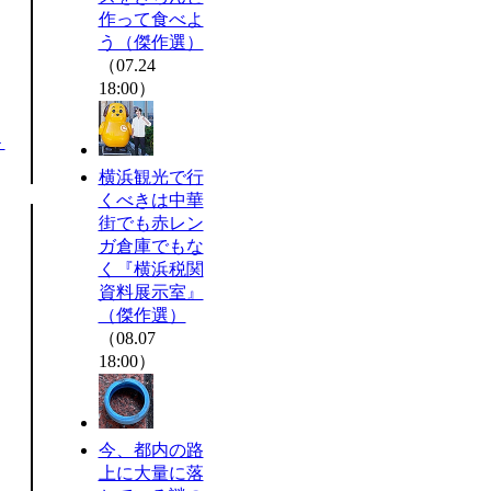
作って食べよ
う（傑作選）
（07.24
18:00）
＞
横浜観光で行
くべきは中華
街でも赤レン
ガ倉庫でもな
く『横浜税関
資料展示室』
（傑作選）
（08.07
18:00）
今、都内の路
上に大量に落