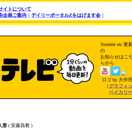
サイトについて
告企画ご案内
｜
デイリーポータルZをはげます会
｜
Youtube etc 更
の
お知らせはこ
らから
ロゴ by 大伴
（
グラフィ
ベイカリ
人形
( 安藤昌教 )