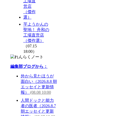
芋ようかんの
聖地！ 舟和の
工場直営店
（傑作選）
（07.15
18:00）
編集部ブログから：
外から見たほうが
面白い（2026.8.8 朝
エッセイと更新情
報）
(08.08 10:00
人間ドックと能力
者の医者（2026.8.7
朝エッセイと更新