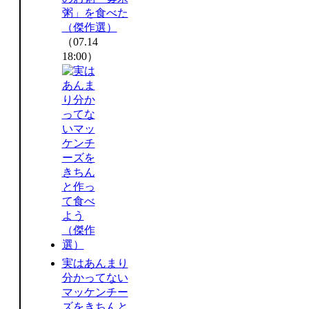
粥」を食べた
（傑作選）
（07.14
18:00）
実はあんまり
分かってない
マッケンチー
ズをきちんと