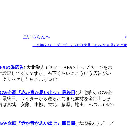
△いちらんへ
（お知らせ）・プープーテレビは携帯・iPhoneでも見られます
FXの偽広告
( 大北栄人 )
ヤフーJAPANトップページをホ
に設定してるんですが、右下くらいにこういう広告がい
リックしたらこ… ( 1:21 )
GW企画『赤か青か思い出せ』最終日
( 大北栄人 )
GW企
よ最終日。ライターから送られてきた素材を全部出しま
は宮城、安藤、小柳、大北、藤原、地主、べつ… ( 4:46
GW企画『赤か青か思い出せ』四日目
( 大北栄人 )
プープ