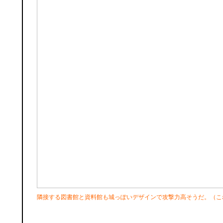
隣接する図書館と資料館も城っぽいデザインで攻撃力高そうだ。（こ