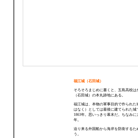
福江城（石田城）
そろそろまじめに書くと、五島高校は
（石田城）の本丸跡地にある。
福江城は、本物の軍事目的で作られた
はなく）としては最後に建てられた城
1863年。思いっきり幕末だ。ちなみに大
年。
迫り来る外国船から海岸を防衛するた
う。