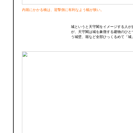
内堀にかかる橋は、迎撃側に有利なよう幅が狭い。
城というと天守閣をイメージする人が
が、天守閣は城を象徴する建物のひと
う城壁、堀など全部ひっくるめて「城