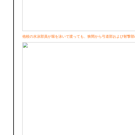
他校の水泳部員が堀を泳いで渡っても、狭間から弓道部および射撃部