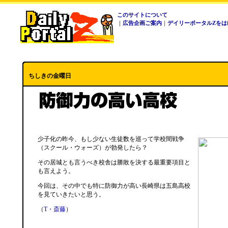
このサイトについて
｜
広告企画ご案内
｜
デイリーポータルZをは
ちしきの金曜日
少子化の昨今、もし少ない生徒数を巡って学校間戦争
（スクール・ウォーズ）が勃発したら？
その居城とも言うべき校舎は勝敗を決する最重要項目と
も言えよう。
今回は、その中でも特に防御力が高い長崎県は五島高校
を見ていきたいと思う。
（
T・斎藤
）