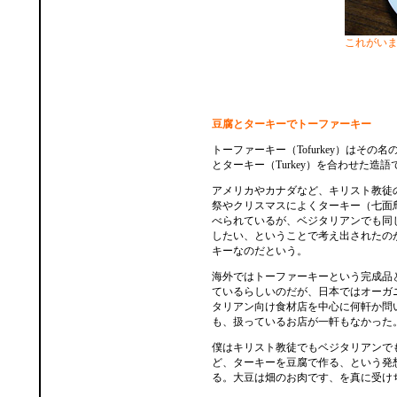
これがい
豆腐とターキーでトーファーキー
トーファーキー（Tofurkey）はその名
とターキー（Turkey）を合わせた造語
アメリカやカナダなど、キリスト教徒
祭やクリスマスによくターキー（七面
べられているが、ベジタリアンでも同
したい、ということで考え出されたの
キーなのだという。
海外ではトーファーキーという完成品
ているらしいのだが、日本ではオーガ
タリアン向け食材店を中心に何軒か問
も、扱っているお店が一軒もなかった
僕はキリスト教徒でもベジタリアンで
ど、ターキーを豆腐で作る、という発
る。大豆は畑のお肉です、を真に受け