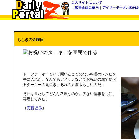
このサイトについて
｜
広告企画ご案内
｜
デイリーポータルZをは
ちしきの金曜日
トーファーキーという聞いたことのない料理のレシピを
手に入れた。なんでもアメリカなどでお祝いの席で食べ
るターキーの丸焼き、あれの豆腐版らしいのだ。
それは果たしてどんな料理なのか。少ない情報を元に、
再現してみた。
（
安藤 昌教
）