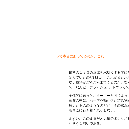
って本当にあってるのか、これ。
最初の１キロの豆腐を水切りする間に
読んでいたのだけれど、これがまた水
ない単語がごろごろ出てくるのだ。な
て、なんだ、ブラッシュ ザ トウフっ
全体的に言うと、ターキーと同じよう
豆腐の中に、ハーブを効かせた詰め物
焼いたもののようなのだが、今の状況
もそこに行き着く気がしない。
まずい。このままだと大量の水切りさ
りそうな勢いである。