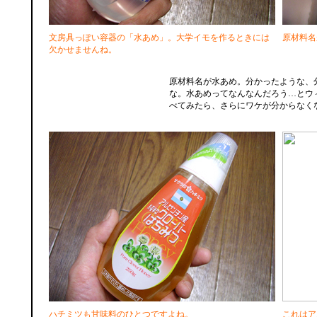
文房具っぽい容器の「水あめ」。大学イモを作るときには
原材料名
欠かせませんね。
原材料名が水あめ。分かったような、
な。水あめってなんなんだろう…とウ
べてみたら、さらにワケが分からなく
ハチミツも甘味料のひとつですよね。
これはア