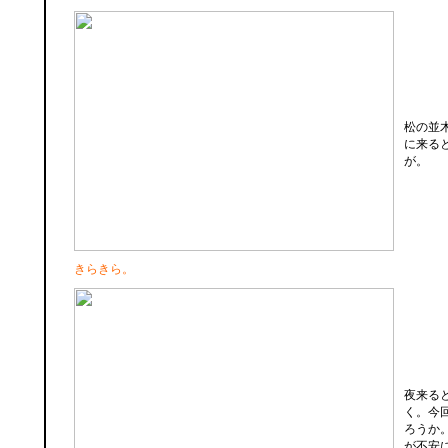
松の並
に来る
が。
きらきら。
夜来る
く。今
ろうか
が不安