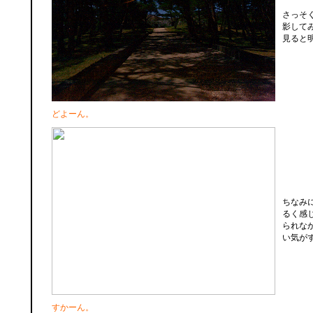
さっそ
影して
見ると
どよーん。
ちなみ
るく感
られな
い気が
すかーん。