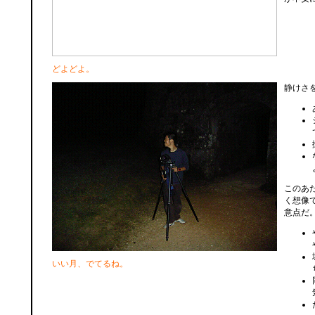
どよどよ。
静けさ
このあ
く想像
意点だ
いい月、でてるね。