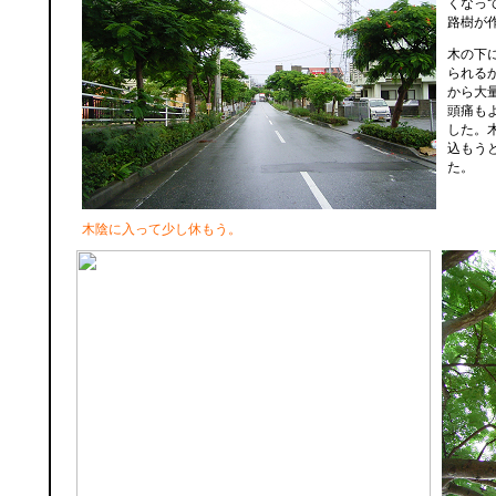
くなっ
路樹が
木の下
られる
から大
頭痛も
した。
込もう
た。
木陰に入って少し休もう。