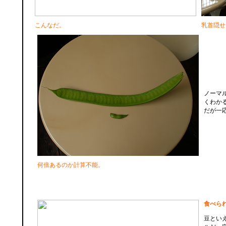
こんなだ。
乳首隠せ
ノーマ
くわか
だが一
何倍あるのか計算不能。
食べら
豆とい