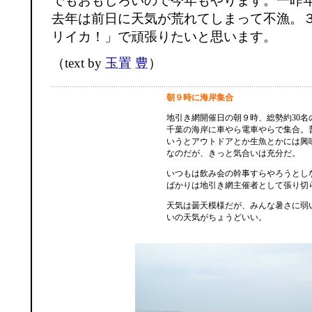
でもおもしろいので今年もやります。一昨
去年は前日に天気が荒れてしまって不漁。
リイカ！」で頑張りたいと思います。
（text by
玉置 豊
）
朝９時に海岸集合
地引き網開催日の朝９時、総勢約30名
千葉の海岸に車やら電車やらで集合。
いうとアウトドアとか生魚とかには興
なのだが、きっと気合いは充分だ。
いつもは飲み会の幹事すらやろうとし
ばかりは地引き網主催者として張り切
天気は曇天模様だが、みんな暑さに弱
いの天気がちょうどいい。