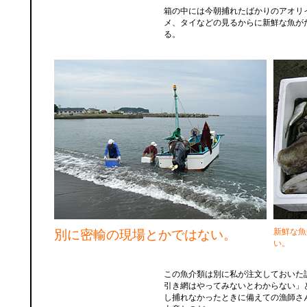
箱の中には今朝捕れたばかりのアオリ
メ、タイなどの見るからに新鮮な魚が
る。
新鮮な魚
別に密輸の現場とかではない。
い。
この魚介類は別に私が注文しておいた
引き網はやってみないとわからない」
し捕れなかったときに備えての漁師さ