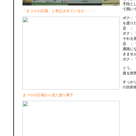
手段と
て聞い
「まつりの広場」と表記されているが・・・
ボク：
を渡り
店 ： 
ボク：
それを
店 ：
通路に
きませ
ボク：
ぐう。
渡る世
すっか
の目的
まつりの広場から見た渡り廊下