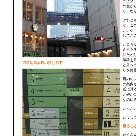
の上空
外観か
り、な
けれど
が、こ
い。そ
してこ
ところ
き所を
にたど
階段を
西武池袋本店の渡り廊下
ど外へ
りを目
店内の
の案内
近に見
と確か
なのに
いった
どうし
渡るこ
たくさ