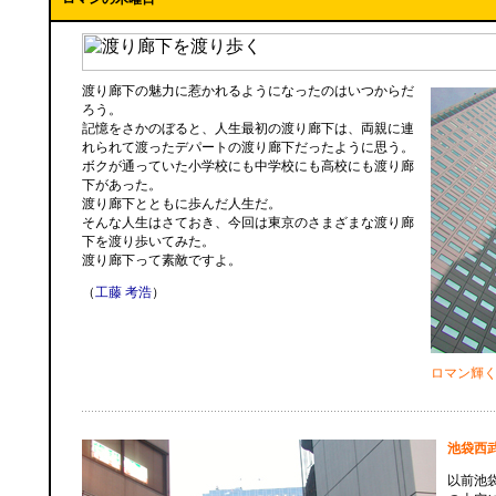
渡り廊下の魅力に惹かれるようになったのはいつからだ
ろう。
記憶をさかのぼると、人生最初の渡り廊下は、両親に連
れられて渡ったデパートの渡り廊下だったように思う。
ボクが通っていた小学校にも中学校にも高校にも渡り廊
下があった。
渡り廊下とともに歩んだ人生だ。
そんな人生はさておき、今回は東京のさまざまな渡り廊
下を渡り歩いてみた。
渡り廊下って素敵ですよ。
（
工藤 考浩
）
ロマン輝
池袋西
以前池