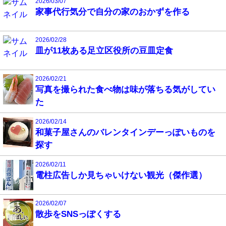
2026/03/07
家事代行気分で自分の家のおかずを作る
2026/02/28
皿が11枚ある足立区役所の豆皿定食
2026/02/21
写真を撮られた食べ物は味が落ちる気がしてい
た
2026/02/14
和菓子屋さんのバレンタインデーっぽいものを
探す
2026/02/11
電柱広告しか見ちゃいけない観光（傑作選）
2026/02/07
散歩をSNSっぽくする