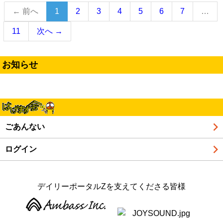
（こ
← 前へ
1
2
3
4
5
6
7
…
の
11
次へ →
ペ
ー
ジ）
お知らせ
ごあんない
ログイン
デイリーポータルZを支えてくださる皆様