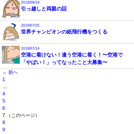
2019/09/19
引っ越しと両親の話
2019/07/25
世界チャンピオンの紙飛行機をつくる
2019/07/14
空港に着けない！違う空港に着く！〜空港で
「やばい！」ってなったこと大募集〜
← 前へ
1
…
4
5
6
7
（このページ）
8
9