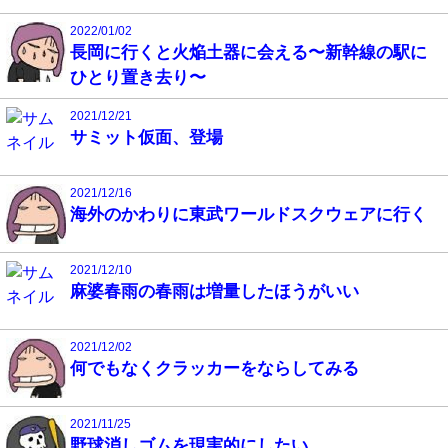
2022/01/02
長岡に行くと火焔土器に会える〜新幹線の駅に
ひとり置き去り〜
2021/12/21
サミット仮面、登場
2021/12/16
海外のかわりに東武ワールドスクウェアに行く
2021/12/10
麻婆春雨の春雨は増量したほうがいい
2021/12/02
何でもなくクラッカーをならしてみる
2021/11/25
野球消しゴムを現実的にしたい