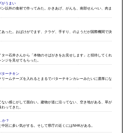
プがうまい
パン以外の食材で作ってみた。かきあげ、がんも、南部せんべい、肉ま
てあった。おばけがでます、クラゲ、手すり、のようだが国際機関で決
イター石井さんから「本物のそばがきをお見せします」と招待してくれ
レンジを見せてもらった。
バターチキン
クリームチーズを入れるとまるでバターチキンカレーみたいに濃厚にな
てない感じがして面白い。建物が道に沿ってない、空き地がある、草が
味わってきた。
…か？
と中区に多い気がする。そして県庁の近くにはNHKがある。