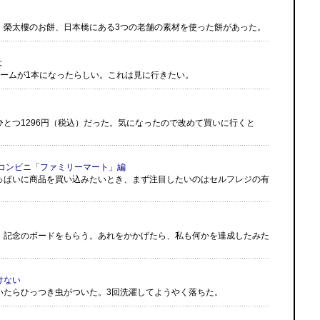
、榮太樓のお餅、日本橋にある3つの老舗の素材を使った餅があった。
よ
ホームが1本になったらしい。これは見に行きたい。
とつ1296円（税込）だった。気になったので改めて買いに行くと
。
 コンビニ「ファミリーマート」編
っぱいに商品を買い込みたいとき、まず注目したいのはセルフレジの有
、記念のボードをもらう。あれをかかげたら、私も何かを達成したみた
けない
いたらひっつき虫がついた。3回洗濯してようやく落ちた。