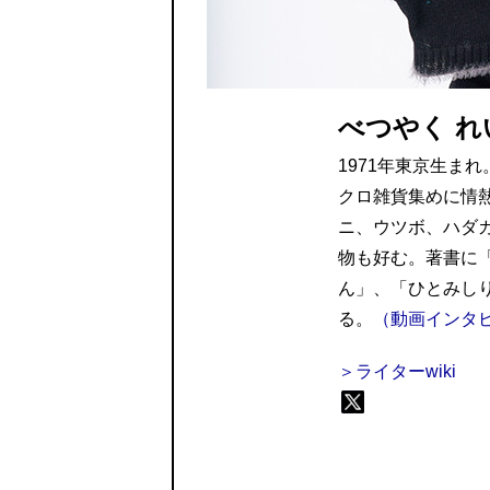
べつやく れ
1971年東京生ま
クロ雑貨集めに情
ニ、ウツボ、ハダ
物も好む。著書に
ん」、「ひとみし
る。
（動画インタ
＞ライターwiki