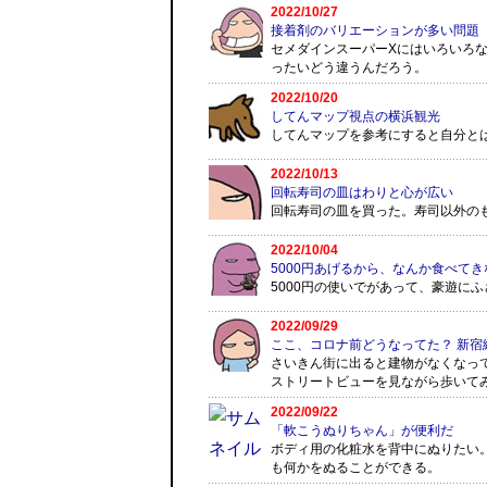
2022/10/27
接着剤のバリエーションが多い問題
セメダインスーパーXにはいろいろ
ったいどう違うんだろう。
2022/10/20
してんマップ視点の横浜観光
してんマップを参考にすると自分と
2022/10/13
回転寿司の皿はわりと心が広い
回転寿司の皿を買った。寿司以外の
2022/10/04
5000円あげるから、なんか食べて
5000円の使いでがあって、豪遊に
2022/09/29
ここ、コロナ前どうなってた？ 新宿
さいきん街に出ると建物がなくなっ
ストリートビューを見ながら歩いて
2022/09/22
「軟こうぬりちゃん」が便利だ
ボディ用の化粧水を背中にぬりたい
も何かをぬることができる。