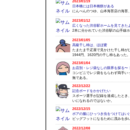
2023/01/19
日本橋には日本橋餅がある
にんべんのつゆ、山本海苔店の海苔
2023/01/12
広くなった渋谷駅ホームを見てきた
2本に分かれていた渋谷駅の山手線
2023/01/05
高級干し柿は、ほぼ蜜
たまたま千疋屋で見かけた干し柿がひ
1944円、1620円の干し柿もあった
2023/01/04
お店別・レジ袋なしの限界を探る〜
コンビニでレジ袋をもらわず両手い
無である。
2022/12/22
記念ボードをかかげたい
スポーツ選手が記録を達成したとき
いになれるのではないか。
2022/12/15
ボアの服にひっつき虫をつけてはい
ビッグフットになるために茂みを歩
2022/12/08