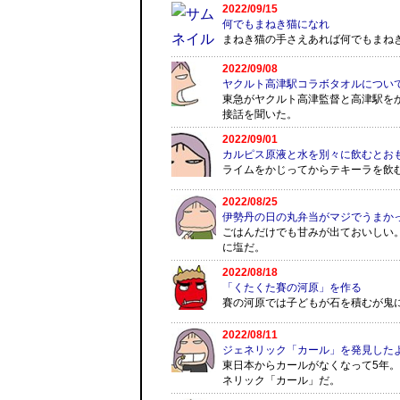
2022/09/15
何でもまねき猫になれ
まねき猫の手さえあれば何でもまね
2022/09/08
ヤクルト高津駅コラボタオルについ
東急がヤクルト高津監督と高津駅を
接話を聞いた。
2022/09/01
カルピス原液と水を別々に飲むとお
ライムをかじってからテキーラを飲
2022/08/25
伊勢丹の日の丸弁当がマジでうまか
ごはんだけでも甘みが出ておいしい
に塩だ。
2022/08/18
「くたくた賽の河原」を作る
賽の河原では子どもが石を積むが鬼
2022/08/11
ジェネリック「カール」を発見した
東日本からカールがなくなって5年
ネリック「カール」だ。