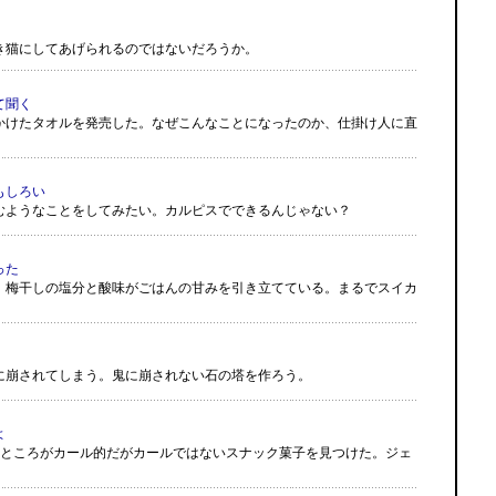
き猫にしてあげられるのではないだろうか。
て聞く
かけたタオルを発売した。なぜこんなことになったのか、仕掛け人に直
もしろい
むようなことをしてみたい。カルピスでできるんじゃない？
った
。梅干しの塩分と酸味がごはんの甘みを引き立てている。まるでスイカ
に崩されてしまう。鬼に崩されない石の塔を作ろう。
よ
。ところがカール的だがカールではないスナック菓子を見つけた。ジェ