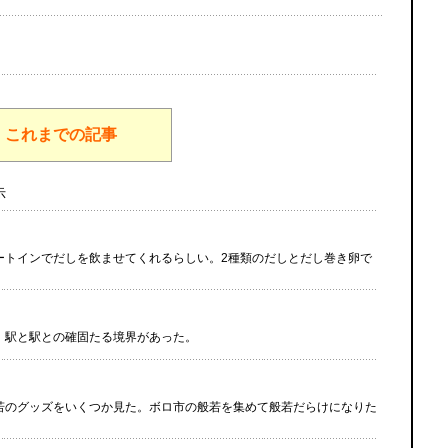
これまでの記事
示
ートインでだしを飲ませてくれるらしい。2種類のだしとだし巻き卵で
、駅と駅との確固たる境界があった。
若のグッズをいくつか見た。ボロ市の般若を集めて般若だらけになりた