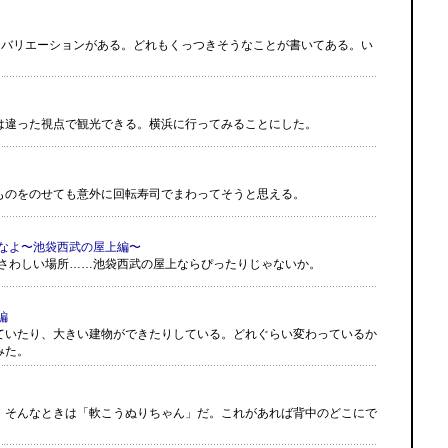
なバリエーションがある。どれもくっつきそうなことが書いてある。い
は違った視点で観光できる。横浜に行ってみることにした。
ものをのせても意外に回転寿司でまわってそうと思える。
きなよ〜池袋西武の屋上編〜
ふさわしい場所……池袋西武の屋上ならぴったりじゃないか。
編
ていたり、大きい建物ができたりしている。どれぐらい変わっているか
みた。
。そんなときは「軟こうぬりちゃん」だ。これがあれば背中のどこにで