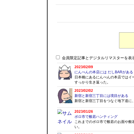
会員限定記事とデジタルリマスターを表
2023/02/09
にんべんの本店には だしBARがある
日本橋にあるにんべんの本店ではイ
すっかり生き返った。
2023/02/02
新宿と新宿三丁目には境目がある
新宿と新宿三丁目をつなぐ地下道に
2023/01/26
ボロ市で般若ハンティング
これまでのボロ市で般若のお面や般
い。