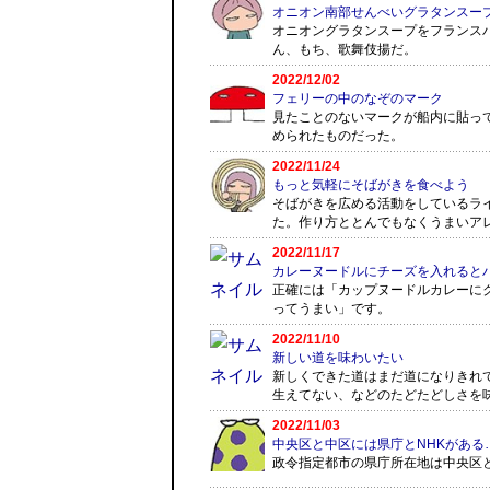
オニオン南部せんべいグラタンスー
オニオングラタンスープをフランス
ん、もち、歌舞伎揚だ。
2022/12/02
フェリーの中のなぞのマーク
見たことのないマークが船内に貼っ
められたものだった。
2022/11/24
もっと気軽にそばがきを食べよう
そばがきを広める活動をしているラ
た。作り方ととんでもなくうまいア
2022/11/17
カレーヌードルにチーズを入れると
正確には「カップヌードルカレーに
ってうまい」です。
2022/11/10
新しい道を味わいたい
新しくできた道はまだ道になりきれ
生えてない、などのたどたどしさを
2022/11/03
中央区と中区には県庁とNHKがある
政令指定都市の県庁所在地は中央区